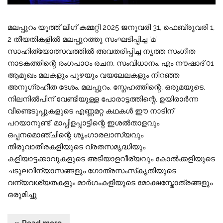
മലപ്പുറം യൂത്ത് ലീഗ് കമ്മറ്റി 2025 ജനുവരി 31, ഫെബ്രുവരി 1,
2 തീയതികളിൽ മലപ്പുറത്തു സംഘടിപ്പിച്ച ‘മ’
സാഹിത്യോത്സവത്തിൽ അവതരിപ്പിച്ച നൃത്ത സംഗീത
നാടകത്തിന്റെ രംഗപാഠം രചന, സംവിധാനം: എം നൗഷാദ് 01
ആമുഖം മലകളും പുഴയും വയലേലകളും നിറഞ്ഞ
അനുഗ്രഹീത ദേശം, മലപ്പുറം. സ്നേഹത്തിന്റെ, ഒരുമയുടെ,
നിലനിൽപിന് വേണ്ടിയുള്ള പോരാട്ടത്തിന്റെ, ഉയിരാർന്ന
വീണ്ടെടുപ്പുകളുടെ എണ്ണമറ്റ കഥകൾ ഈ നാടിന്
പറയാനുണ്ട്. മാപ്പിളപ്പാട്ടിന്റെ ഇശൽതാളവും
ഒപ്പനമൊഞ്ചിന്റെ ശൃംഗാരലാസ്യവും
തിരുവാതിരകളിയുടെ വ്രതസമൃദ്ധിയും
കളിയാട്ടക്കാവുകളുടെ അടിയാളവീര്യവും കോൽക്കളിയുടെ
ചടുലവിന്യാസങ്ങളും ഗോത്രസംസ്‌കൃതിയുടെ
വന്യവശ്യതകളും മാർഗംകളിയുടെ മോക്ഷസ്തോത്രങ്ങളും
ഒരുമിച്ചു
» Read more