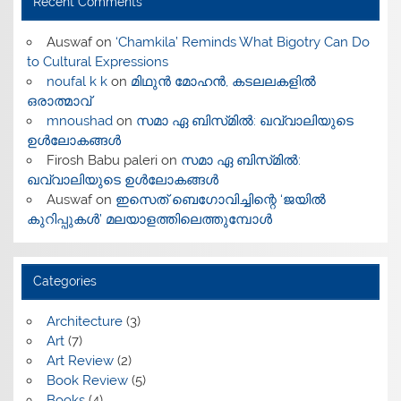
Recent Comments
Auswaf
on
‘Chamkila’ Reminds What Bigotry Can Do
to Cultural Expressions
noufal k k
on
മിഥുൻ മോഹൻ, കടലലകളിൽ
ഒരാത്മാവ്
mnoushad
on
സമാ ഏ ബിസ്‌മിൽ: ഖവ്വാലിയുടെ
ഉൾലോകങ്ങൾ
Firosh Babu paleri
on
സമാ ഏ ബിസ്‌മിൽ:
ഖവ്വാലിയുടെ ഉൾലോകങ്ങൾ
Auswaf
on
ഇസെത് ബെഗോവിച്ചിന്റെ ‘ജയിൽ
കുറിപ്പുകൾ’ മലയാളത്തിലെത്തുമ്പോൾ
Categories
Architecture
(3)
Art
(7)
Art Review
(2)
Book Review
(5)
Books
(4)