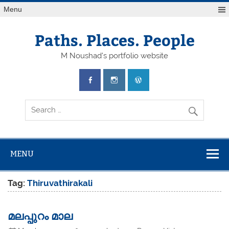
Skip
Menu
to
content
Paths. Places. People
M Noushad's portfolio website
MENU
Tag:
Thiruvathirakali
മലപ്പുറം മാല