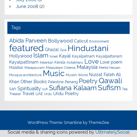
June 2008
(2)
Tags
Abida Parveen
Bollywood
Calicut
Environment
featured
Hindustani
Ghazal
Goa
Islam
Hollywood
Kayal
Kayalpatnam
Kayalpattanam
Israel
Love
Kayalpattinam
Love poem
Kerala
Kelantan
Kotabharu
Malaysia
Malabar
Malappuram
Malayalam Cinema
Mehdi Hassan
Music
Nusrat Fateh Ali
Mosque architecture
Muslim World
Qawali
Poetry
Other Books
Khan
Palestine
Penang
Sufism
Sufiana Kalaam
Spirituality
SAFI
sufi
Tea
Urdu Poetry
Travel
UAE
Theater
Urdu
WordPress Theme: Smartline by ThemeZee.
Social media & sharing icons powered by
UltimatelySocial