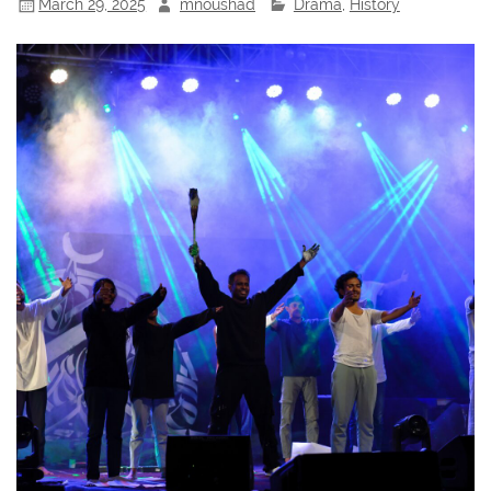
March 29, 2025
mnoushad
Drama
,
History