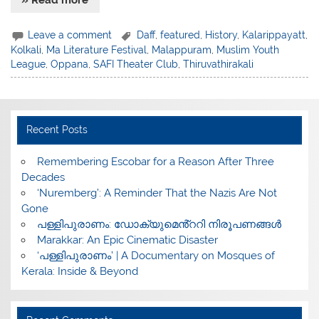
Leave a comment
Daff
,
featured
,
History
,
Kalarippayatt
,
Kolkali
,
Ma Literature Festival
,
Malappuram
,
Muslim Youth
League
,
Oppana
,
SAFI Theater Club
,
Thiruvathirakali
Recent Posts
​Remembering Escobar for a Reason After Three
Decades
‘Nuremberg’: A Reminder That the Nazis Are Not
Gone
പള്ളിപുരാണം: ഡോക്യുമെൻ്ററി നിരൂപണങ്ങൾ
Marakkar: An Epic Cinematic Disaster
‘പള്ളിപുരാണം’ | A Documentary on Mosques of
Kerala: Inside & Beyond