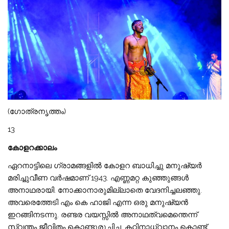
(ഗോത്രനൃത്തം)
13
കോളറക്കാലം
ഏറനാട്ടിലെ ഗ്രാമങ്ങളിൽ കോളറ ബാധിച്ചു മനുഷ്യർ
മരിച്ചുവീണ വർഷമാണ് 1943. എണ്ണമറ്റ കുഞ്ഞുങ്ങൾ
അനാഥരായി. നോക്കാനാരുമില്ലാതെ വേദനിച്ചലഞ്ഞു.
അവരെത്തേടി എം കെ ഹാജി എന്ന ഒരു മനുഷ്യൻ
ഇറങ്ങിനടന്നു. രണ്ടര വയസ്സിൽ അനാഥത്വമെന്തെന്ന്
സ്വന്തം ജീവിതം കൊണ്ടുരുചിച്ച, കഠിനാധ്വാനം കൊണ്ട്