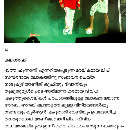
14
കലിഗ്രഫി
‘ഖത്ത് ഫുന്നാനി’ എന്നറിയപ്പെടുന്ന മൗലികമായ ലിപി
സമ്പ്രദായം ലോകത്തിനു സംഭാവന ചെയ്‌ത
നാടുകൂടിയാണിത്. കൂഫിയും ദിവാനിയും
തുലുതുമുൾപ്പെടെ അതിമനോഹരമായ വിവിധ
എഴുത്തുശൈലികൾ പ്രചാരത്തിലുള്ള ലോകഭാഷയാണ്
അറബി. അറബി മലയാളത്തിലുള്ള വിനിമയങ്ങൾക്കു
വേണ്ടിയും ഖുർആൻ എഴുതാൻ വേണ്ടിയും ഉപയോഗിച്ച
തനതുശൈലിയാണ് മലബാറി ലിപി. വിവിധ
മാധ്യമങ്ങളിലൂടെ ഇന്ന് ഏറെ പ്രചാരം നേടുന്ന കലാരൂപം