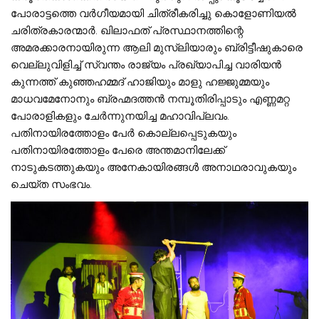
പോരാട്ടത്തെ വർഗീയമായി ചിത്രീകരിച്ചു കൊളോണിയൽ
ചരിത്രകാരന്മാർ. ഖിലാഫത് പ്രസ്ഥാനത്തിന്റെ
അമരക്കാരനായിരുന്ന ആലി മുസ്‌ലിയാരും ബ്രിട്ടീഷുകാരെ
വെല്ലുവിളിച്ച് സ്വന്തം രാജ്യം പ്രഖ്യാപിച്ച വാരിയൻ
കുന്നത്ത് കുഞ്ഞഹമ്മദ് ഹാജിയും മാളു ഹജ്ജുമ്മയും
മാധവമേനോനും ബ്രഹ്മദത്തൻ നമ്പൂതിരിപ്പാടും എണ്ണമറ്റ
പോരാളികളും ചേർന്നുനയിച്ച മഹാവിപ്ലവം.
പതിനായിരത്തോളം പേർ കൊല്ലപ്പെടുകയും
പതിനായിരത്തോളം പേരെ അന്തമാനിലേക്ക്
നാടുകടത്തുകയും അനേകായിരങ്ങൾ അനാഥരാവുകയും
ചെയ്‌ത സംഭവം.