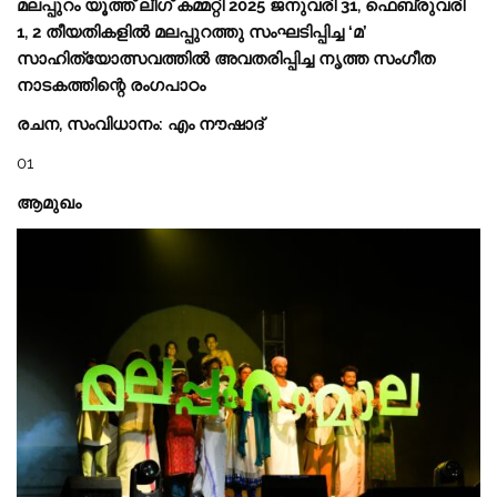
മലപ്പുറം യൂത്ത് ലീഗ് കമ്മറ്റി 2025 ജനുവരി 31, ഫെബ്രുവരി
1, 2 തീയതികളിൽ മലപ്പുറത്തു സംഘടിപ്പിച്ച ‘മ’
സാഹിത്യോത്സവത്തിൽ അവതരിപ്പിച്ച നൃത്ത സംഗീത
നാടകത്തിന്റെ രംഗപാഠം
രചന, സംവിധാനം: എം നൗഷാദ്
01
ആമുഖം