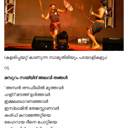
(കളരിപ്പയറ്റ് കാണുന്ന സാമൂതിരിയും പടയാളികളും)
05
മമ്പുറം സയ്യിദ് അലവി തങ്ങൾ
“അമ്പൻ തൗഫീഖിൽ മൂത്തവർ
ഹള്‌‌റ് മൗത്ത്‌ ഉദിത്തവർ
ഇമ്മലബാറണഞ്ഞവർ
ഇസ്‌ലാമിൻ തേജസ്സാണവർ
കശ്ഫ് കറാമത്തേറ്റിയെ
ഹൈറായ ദീനെ പോറ്റിയെ