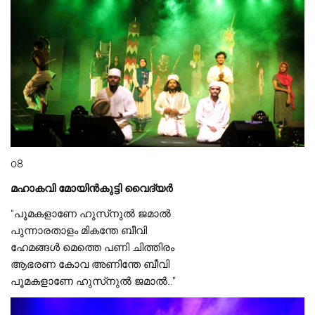
08
മഹാകവി മോയിൻകുട്ടി വൈദ്യർ
“പൂമകളാണേ ഹുസ്‌നുൽ ജമാൽ
പുന്നാരതാളം മികന്തേ ബീവി
ഹേമങ്ങൾ മെത്തെ പണി ചിത്തിരം
ആഭരണ കോവ അണിന്തേ ബീവി
പൂമകളാണേ ഹുസ്‌നുൽ ജമാൽ…”