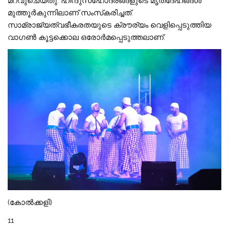
മറവുചെയ്‌തു. ഹിന്ദുസഹോദരങ്ങളുടെ മൃതദേഹങ്ങൾ
മുത്തൂർകുന്നിലാണ് സംസ്‌കരിച്ചത്.
സാമ്രാജ്യത്വഭീകരതയുടെ ക്രൗര്യം വെളിപ്പെടുത്തിയ
വാഗൺ കൂട്ടക്കൊല ഒരോർമപ്പെടുത്തലാണ്.
(കോൽക്കളി)
11