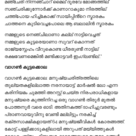
മഞ്ചേരി നിന്നഞ്ചാറ് മൈല് ദൂരവേ മോങ്ങത്തില്
സഞ്ചരിക്കുന്നോർക്ക് കാണാറാകുമാ നിരത്തില്
ചത്ത്പോയ ഹിച്ച്കോക്ക് സായിപ്പിൻ്റെ സ്മാരകം
ചാത്തനെ കുടിവെച്ചപോലെ ആ ബലാലിൻ സ്മാരകം
നമ്മളുടെ നെഞ്ചിലാണാ കല്ല് നാട്ടിവെച്ചത്
നമ്മളുടെ കൂട്ടരെയാണാ സുവറ് കൊന്നത്
രാജ്യസ്നേഹം വീറുകൊണ്ട ധീരരുണ്ടീ നാട്ടില്
രക്ഷവേണമെങ്കിൽ മണ്ടിക്കാട്ടവർ ഇംഗ്ലണ്ടില്..”
വാഗൺ കൂട്ടക്കൊല
വാഗൺ കൂട്ടക്കൊല: മനുഷ്യചരിത്രത്തിലെ
തുല്യതകളില്ലാത്ത നരനായാട്ട്. മാർഷൽ ലോ എന്ന
കരിനിയമം ചുമത്തി അറസ്റ്റ് ചെയ്‌ത നിരപരാധികളായ
മനുഷ്യരെ കുത്തിനിറച്ച ഒരു വാഗൺ തിരൂർ മുതൽ
പോത്തനൂർ വരെ ഓടി. അതിനകത്ത് ദാഹിച്ചുവരണ്ടും
പ്രാണവായുവിനു വേണ്ടി മല്ലിട്ടും നരകിച്ച്
രക്തസാക്ഷികളായത് 64 മനുഷ്യജീവികൾ. കോരങ്ങത്ത്,
കോട്ട് പള്ളിക്കാടുകളിലായി അറുപത് മയ്യിത്തുകൾ