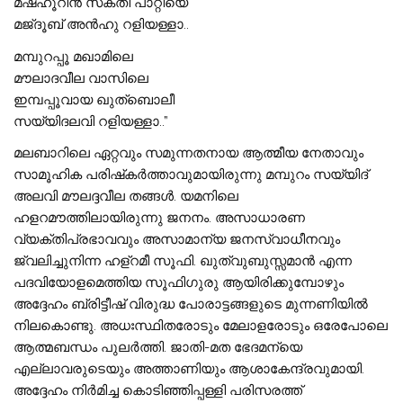
മഷ്ഹൂറിൻ സക്തി പാറ്റിയെ
മജ്ദൂബ് അൻഹു റളിയള്ളാ..
മമ്പുറപ്പൂ മഖാമിലെ
മൗലാദവീല വാസിലെ
ഇമ്പപ്പൂവായ ഖുത്ബൊലീ
സയ്യിദലവി റളിയള്ളാ..”
മലബാറിലെ ഏറ്റവും സമുന്നതനായ ആത്മീയ നേതാവും
സാമൂഹിക പരിഷ്‌കർത്താവുമായിരുന്നു മമ്പുറം സയ്യിദ്
അലവി മൗലദ്ദവീല തങ്ങൾ. യമനിലെ
ഹളറമൗത്തിലായിരുന്നു ജനനം. അസാധാരണ
വ്യക്തിപ്രഭാവവും അസാമാന്യ ജനസ്വാധീനവും
ജ്വലിച്ചുനിന്ന ഹള്‌റമീ സൂഫി. ഖുത്വുബുസ്സമാന്‍ എന്ന
പദവിയോളമെത്തിയ സൂഫിഗുരു ആയിരിക്കുമ്പോഴും
അദ്ദേഹം ബ്രിട്ടീഷ് വിരുദ്ധ പോരാട്ടങ്ങളുടെ മുന്നണിയിൽ
നിലകൊണ്ടു. അധഃസ്ഥിതരോടും മേലാളരോടും ഒരേപോലെ
ആത്മബന്ധം പുലർത്തി. ജാതി-മത ഭേദമന്യെ
എല്ലാവരുടെയും അത്താണിയും ആശാകേന്ദ്രവുമായി.
അദ്ദേഹം നിർമിച്ച കൊടിഞ്ഞിപ്പള്ളി പരിസരത്ത്