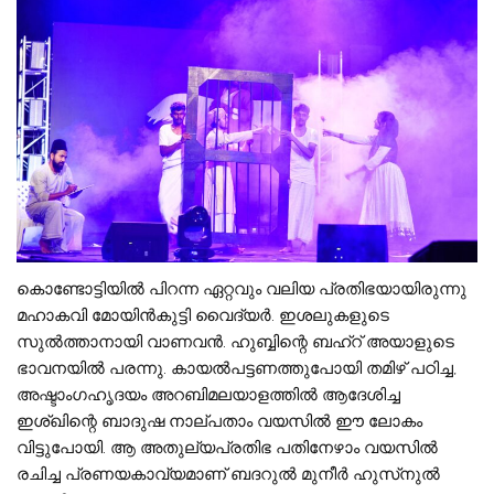
കൊണ്ടോട്ടിയിൽ പിറന്ന ഏറ്റവും വലിയ പ്രതിഭയായിരുന്നു
മഹാകവി മോയിൻകുട്ടി വൈദ്യർ. ഇശലുകളുടെ
സുൽത്താനായി വാണവൻ. ഹുബ്ബിന്റെ ബഹ്റ് അയാളുടെ
ഭാവനയിൽ പരന്നു. കായൽപട്ടണത്തുപോയി തമിഴ് പഠിച്ച,
അഷ്ടാംഗഹൃദയം അറബിമലയാളത്തിൽ ആദേശിച്ച
ഇശ്‌ഖിന്റെ ബാദുഷ നാല്പതാം വയസിൽ ഈ ലോകം
വിട്ടുപോയി. ആ അതുല്യപ്രതിഭ പതിനേഴാം വയസിൽ
രചിച്ച പ്രണയകാവ്യമാണ് ബദറുൽ മുനീർ ഹുസ്‌നുൽ