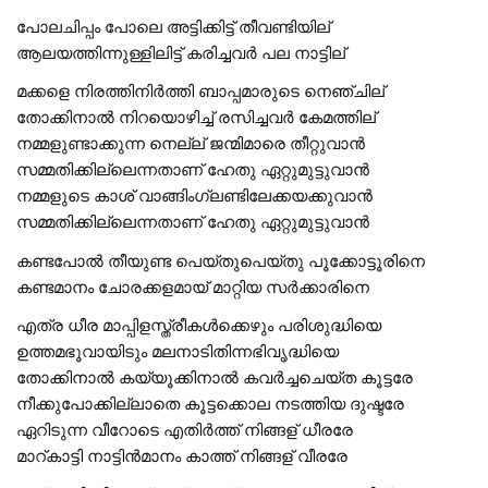
പോലചിപ്പം പോലെ അട്ടിക്കിട്ട് തീവണ്ടിയില്
ആലയത്തിന്നുള്ളിലിട്ട് കരിച്ചവർ പല നാട്ടില്
മക്കളെ നിരത്തിനിർത്തി ബാപ്പമാരുടെ നെഞ്ചില്
തോക്കിനാൽ നിറയൊഴിച്ച് രസിച്ചവർ കേമത്തില്
നമ്മളുണ്ടാക്കുന്ന നെല്ല് ജന്മിമാരെ തീറ്റുവാൻ
സമ്മതിക്കില്ലെന്നതാണ് ഹേതു ഏറ്റുമുട്ടുവാൻ
നമ്മളുടെ കാശ് വാങ്ങിംഗ്ലണ്ടിലേക്കയക്കുവാൻ
സമ്മതിക്കില്ലെന്നതാണ് ഹേതു ഏറ്റുമുട്ടുവാൻ
കണ്ടപോൽ തീയുണ്ട പെയ്തുപെയ്തു പൂക്കോട്ടൂരിനെ
കണ്ടമാനം ചോരക്കളമായ് മാറ്റിയ സർക്കാരിനെ
എത്ര ധീര മാപ്പിളസ്ത്രീകൾക്കെഴും പരിശുദ്ധിയെ
ഉത്തമഭൂവായിടും മലനാടിതിന്നഭിവൃദ്ധിയെ
തോക്കിനാൽ കയ്യൂക്കിനാൽ കവർച്ചചെയ്ത കൂട്ടരേ
നീക്കുപോക്കില്ലാതെ കൂട്ടക്കൊല നടത്തിയ ദുഷ്ടരേ
ഏറിടുന്ന വീറോടെ എതിർത്ത് നിങ്ങള് ധീരരേ
മാറ്കാട്ടി നാട്ടിൻമാനം കാത്ത് നിങ്ങള് വീരരേ