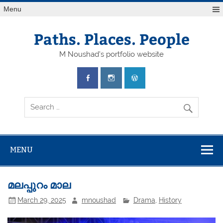
Skip
Menu
to
content
Paths. Places. People
M Noushad's portfolio website
MENU
മലപ്പുറം മാല
March 29, 2025
mnoushad
Drama
,
History