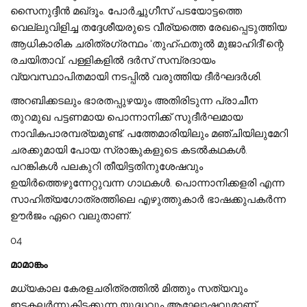
സൈനുദ്ദീൻ മഖ്‌ദൂം. പോർച്ചുഗീസ് പടയോട്ടത്തെ
വെല്ലുവിളിച്ച തദ്ദേശീയരുടെ വീര്യത്തെ രേഖപ്പെടുത്തിയ
ആധികാരിക ചരിത്രഗ്രന്ഥം ‘തുഹ്ഫതുൽ മുജാഹിദീ’ന്റെ
രചയിതാവ്. പള്ളികളിൽ ദർസ് സമ്പ്രദായം
വ്യവസ്ഥാപിതമായി നടപ്പിൽ വരുത്തിയ ദീർഘദർശി.
അറബിക്കടലും ഭാരതപ്പുഴയും അതിരിടുന്ന പ്രാചീന
തുറമുഖ പട്ടണമായ പൊന്നാനിക്ക് സുദീർഘമായ
നാവികപാരമ്പര്യമുണ്ട്. പത്തേമാരിയിലും മഞ്ചിയിലുമേറി
ചരക്കുമായി പോയ സ്രാങ്കുകളുടെ കടൽകഥകൾ.
പറങ്കികൾ പലകുറി തീയിട്ടതിനുശേഷവും
ഉയിർത്തെഴുന്നേറ്റുവന്ന ഗാഥകൾ. പൊന്നാനിക്കളരി എന്ന
സാഹിത്യഗോത്രത്തിലെ എഴുത്തുകാർ ഭാഷക്കുപകർന്ന
ഊർജം ഏറെ വലുതാണ്.
04
മാമാങ്കം
മധ്യകാല കേരളചരിത്രത്തിൽ മിത്തും സത്യവും
ഇടകലർന്നുകിടക്കുന്ന യുദ്ധവും ആഘോഷവുമാണ്