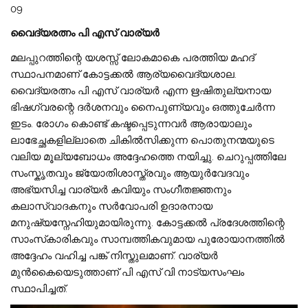
09
വൈദ്യരത്നം പി എസ് വാര്യർ
മലപ്പുറത്തിന്റെ യശസ്സ് ലോകമാകെ പരത്തിയ മഹദ്
സ്ഥാപനമാണ് കോട്ടക്കൽ ആര്യവൈദ്യശാല.
വൈദ്യരത്നം പി എസ് വാര്യർ എന്ന ഋഷിതുല്യനായ
ഭിഷഗ്വരന്റെ ദർശനവും നൈപുണ്യവും ഒത്തുചേർന്ന
ഇടം. രോഗം കൊണ്ട് കഷ്ടപ്പെടുന്നവർ ആരായാലും
ലാഭേച്ഛകളില്ലാതെ ചികിൽസിക്കുന്ന പൊതുനന്മയുടെ
വലിയ മൂല്യബോധം അദ്ദേഹത്തെ നയിച്ചു. ചെറുപ്പത്തിലേ
സംസ്കൃതവും ജ്യോതിശാസ്ത്രവും ആയുർവേദവും
അഭ്യസിച്ച വാര്യർ കവിയും സംഗീതജ്ഞനും
കലാസ്വാദകനും സർവോപരി ഉദാരനായ
മനുഷ്യസ്നേഹിയുമായിരുന്നു. കോട്ടക്കൽ പ്രദേശത്തിന്റെ
സാംസ്‌കാരികവും സാമ്പത്തികവുമായ പുരോയാനത്തിൽ
അദ്ദേഹം വഹിച്ച പങ്ക് നിസ്തുലമാണ്‌. വാര്യർ
മുൻകൈയെടുത്താണ് പി എസ് വി നാട്യസംഘം
സ്ഥാപിച്ചത്.