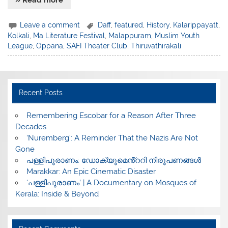
Leave a comment
Daff
,
featured
,
History
,
Kalarippayatt
,
Kolkali
,
Ma Literature Festival
,
Malappuram
,
Muslim Youth
League
,
Oppana
,
SAFI Theater Club
,
Thiruvathirakali
Recent Posts
​Remembering Escobar for a Reason After Three
Decades
‘Nuremberg’: A Reminder That the Nazis Are Not
Gone
പള്ളിപുരാണം: ഡോക്യുമെൻ്ററി നിരൂപണങ്ങൾ
Marakkar: An Epic Cinematic Disaster
‘പള്ളിപുരാണം’ | A Documentary on Mosques of
Kerala: Inside & Beyond