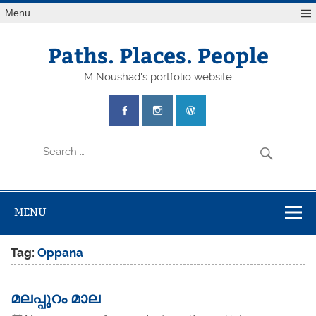
Skip
Menu
to
content
Paths. Places. People
M Noushad's portfolio website
MENU
Tag:
Oppana
മലപ്പുറം മാല