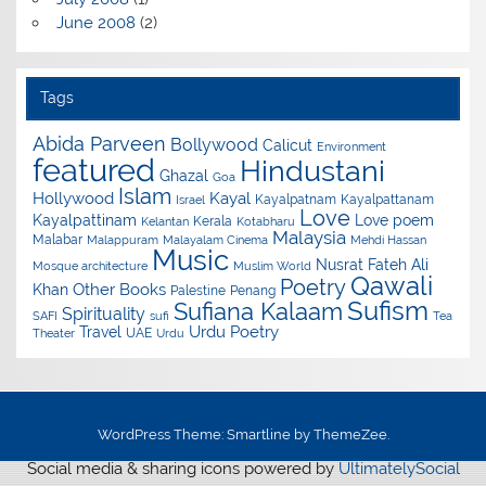
June 2008
(2)
Tags
Abida Parveen
Bollywood
Calicut
Environment
featured
Hindustani
Ghazal
Goa
Islam
Hollywood
Kayal
Kayalpatnam
Kayalpattanam
Israel
Love
Kayalpattinam
Love poem
Kerala
Kelantan
Kotabharu
Malaysia
Malabar
Malappuram
Malayalam Cinema
Mehdi Hassan
Music
Nusrat Fateh Ali
Mosque architecture
Muslim World
Qawali
Poetry
Other Books
Khan
Palestine
Penang
Sufism
Sufiana Kalaam
Spirituality
SAFI
sufi
Tea
Urdu Poetry
Travel
UAE
Theater
Urdu
WordPress Theme: Smartline by ThemeZee.
Social media & sharing icons powered by
UltimatelySocial