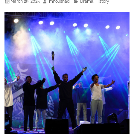
March 29, 2025
mnoushad
Drama
,
History