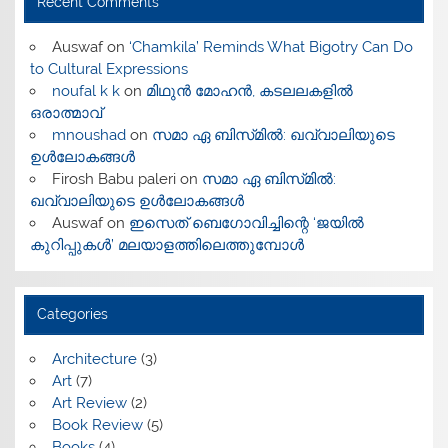
Recent Comments
Auswaf
on
‘Chamkila’ Reminds What Bigotry Can Do
to Cultural Expressions
noufal k k
on
മിഥുൻ മോഹൻ, കടലലകളിൽ
ഒരാത്മാവ്
mnoushad
on
സമാ ഏ ബിസ്‌മിൽ: ഖവ്വാലിയുടെ
ഉൾലോകങ്ങൾ
Firosh Babu paleri
on
സമാ ഏ ബിസ്‌മിൽ:
ഖവ്വാലിയുടെ ഉൾലോകങ്ങൾ
Auswaf
on
ഇസെത് ബെഗോവിച്ചിന്റെ ‘ജയിൽ
കുറിപ്പുകൾ’ മലയാളത്തിലെത്തുമ്പോൾ
Categories
Architecture
(3)
Art
(7)
Art Review
(2)
Book Review
(5)
Books
(4)