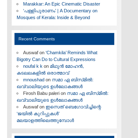
Marakkar: An Epic Cinematic Disaster
‘പള്ളിപുരാണം’ | A Documentary on
Mosques of Kerala: Inside & Beyond
Recent Comments
Auswaf
on
‘Chamkila’ Reminds What
Bigotry Can Do to Cultural Expressions
noufal k k
on
മിഥുൻ മോഹൻ,
കടലലകളിൽ ഒരാത്മാവ്
mnoushad
on
സമാ ഏ ബിസ്‌മിൽ:
ഖവ്വാലിയുടെ ഉൾലോകങ്ങൾ
Firosh Babu paleri
on
സമാ ഏ ബിസ്‌മിൽ:
ഖവ്വാലിയുടെ ഉൾലോകങ്ങൾ
Auswaf
on
ഇസെത് ബെഗോവിച്ചിന്റെ
‘ജയിൽ കുറിപ്പുകൾ’
മലയാളത്തിലെത്തുമ്പോൾ