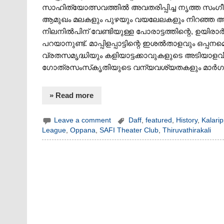
സാഹിത്യോത്സവത്തിൽ അവതരിപ്പിച്ച നൃത്ത സംഗീ
ആമുഖം മലകളും പുഴയും വയലേലകളും നിറഞ്ഞ അനുഗ്
നിലനിൽപിന് വേണ്ടിയുള്ള പോരാട്ടത്തിന്റെ, ഉയിരാ
പറയാനുണ്ട്. മാപ്പിളപ്പാട്ടിന്റെ ഇശൽതാളവും ഒ
വ്രതസമൃദ്ധിയും കളിയാട്ടക്കാവുകളുടെ അടിയാള
ഗോത്രസംസ്‌കൃതിയുടെ വന്യവശ്യതകളും മാർഗംകള
» Read more
Leave a comment
Daff
,
featured
,
History
,
Kalarip
League
,
Oppana
,
SAFI Theater Club
,
Thiruvathirakali