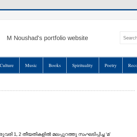
M Noushad's portfolio website
Culture
Music
Books
Spirituality
Poetry
Rec
്രുവരി 1, 2 തീയതികളിൽ മലപ്പുറത്തു സംഘടിപ്പിച്ച ‘മ’