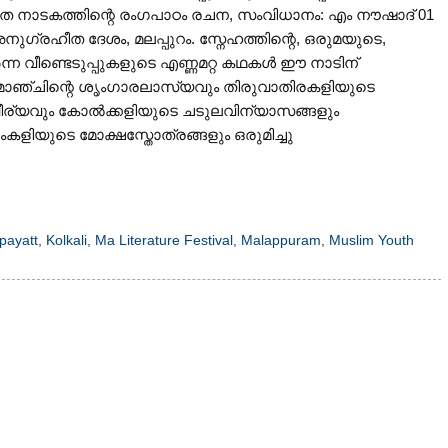
ത നാടകത്തിന്റെ രംഗപാഠം രചന, സംവിധാനം: എം നൗഷാദ് 01
രഹീത ദേശം, മലപ്പുറം. സ്നേഹത്തിന്റെ, ഒരുമയുടെ,
ർന്ന വീണ്ടെടുപ്പുകളുടെ എണ്ണമറ്റ കഥകൾ ഈ നാടിന്
പ്പനമൊഞ്ചിന്റെ ശൃംഗാരലാസ്യവും തിരുവാതിരകളിയുടെ
വീര്യവും കോൽക്കളിയുടെ ചടുലവിന്യാസങ്ങളും
ിയുടെ മോക്ഷസ്തോത്രങ്ങളും ഒരുമിച്ചു
payatt
,
Kolkali
,
Ma Literature Festival
,
Malappuram
,
Muslim Youth