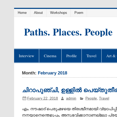
Skip
Home
About
Workshops
Poem
to
content
Paths. Places. People
Interview
Cinema
Profile
Travel
Art & 
Month:
February 2018
ചിറാപുഞ്ചി, ഉള്ളില്‍ പെയ്തുതീ
February 22, 2018
admin
People
,
Travel
എം. നൗഷാദ് പെരുംമഴയെ തിരശ്ചീനമായി വ്യാപിപ്പിക
നനയാനെന്തെളുപ്പം, അനുഭവിക്കാനാണല്ലോ പ്രയാസമെന