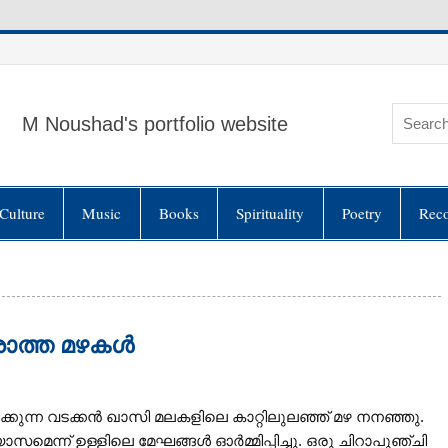
M Noushad's portfolio website
Culture
Music
Books
Spirituality
Poetry
Rec
രാത്ത മഴകള്‍
്കുന്ന വടക്കന്‍ ഖാസി മലകളിലെ കാറ്റിലുലഞ്ഞ് മഴ നനഞ്ഞു.
്ന് ഉള്ളിലെ മേഘങ്ങള്‍ ഓര്‍മ്മിപ്പിച്ചു. ഒരു ചിറാപുഞ്ചി