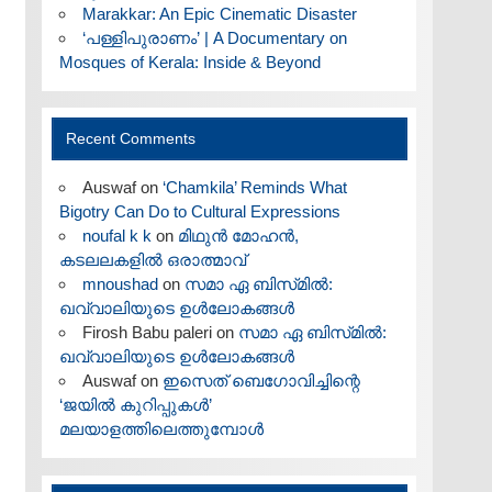
Marakkar: An Epic Cinematic Disaster
‘പള്ളിപുരാണം’ | A Documentary on
Mosques of Kerala: Inside & Beyond
Recent Comments
Auswaf
on
‘Chamkila’ Reminds What
Bigotry Can Do to Cultural Expressions
noufal k k
on
മിഥുൻ മോഹൻ,
കടലലകളിൽ ഒരാത്മാവ്
mnoushad
on
സമാ ഏ ബിസ്‌മിൽ:
ഖവ്വാലിയുടെ ഉൾലോകങ്ങൾ
Firosh Babu paleri
on
സമാ ഏ ബിസ്‌മിൽ:
ഖവ്വാലിയുടെ ഉൾലോകങ്ങൾ
Auswaf
on
ഇസെത് ബെഗോവിച്ചിന്റെ
‘ജയിൽ കുറിപ്പുകൾ’
മലയാളത്തിലെത്തുമ്പോൾ