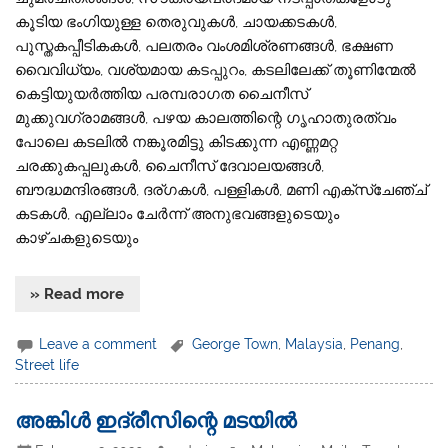
കൂടിയ ഭംഗിയുള്ള തെരുവുകള്‍, ചായക്കടകള്‍,
പുസ്തകപ്പീടികകള്‍, പലതരം വംശമിശ്രണങ്ങള്‍, ഭക്ഷണ
വൈവിധ്യം, വശ്യമായ കടപ്പുറം, കടലിലേക്ക് തൂണിന്മേല്‍
കെട്ടിയുയര്‍ത്തിയ പരമ്പരാഗത ചൈനീസ്
മുക്കുവഗ്രാമങ്ങള്‍, പഴയ കാലത്തിന്റെ ഗൃഹാതുരത്വം
പോലെ കടലില്‍ നങ്കൂരമിട്ടു കിടക്കുന്ന എണ്ണമറ്റ
ചരക്കുകപ്പലുകള്‍, ചൈനീസ് ദേവാലയങ്ങള്‍,
ബൗദ്ധമന്ദിരങ്ങള്‍, ദര്ഗകള്‍, പള്ളികള്‍, മണി എക്‌സ്‌ചേഞ്ച്
കടകള്‍, എല്ലാം ചേര്‍ന്ന് അനുഭവങ്ങളുടെയും
കാഴ്ചകളുടെയും
» Read more
Leave a comment
George Town
,
Malaysia
,
Penang
,
Street life
അങ്കിൾ ഇദ്‌രീസിന്റെ മടയിൽ