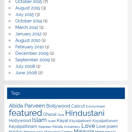
October 2015
(7)
August 2015
(3)
July 2015
(3)
October 2014
(1)
March 2012
(1)
January 2012
(1)
August 2010
(1)
February 2010
(1)
December 2009
(1)
September 2009
(1)
July 2008
(1)
June 2008
(2)
Tags
Abida Parveen
Bollywood
Calicut
Environment
featured
Hindustani
Ghazal
Goa
Islam
Hollywood
Kayal
Kayalpatnam
Kayalpattanam
Israel
Love
Kayalpattinam
Love poem
Kerala
Kelantan
Kotabharu
Malaysia
Malabar
Malappuram
Malayalam Cinema
Mehdi Hassan