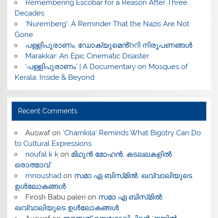
​Remembering Escobar for a Reason After Three
Decades
‘Nuremberg’: A Reminder That the Nazis Are Not
Gone
പള്ളിപുരാണം: ഡോക്യുമെൻ്ററി നിരൂപണങ്ങൾ
Marakkar: An Epic Cinematic Disaster
‘പള്ളിപുരാണം’ | A Documentary on Mosques of
Kerala: Inside & Beyond
Recent Comments
Auswaf
on
‘Chamkila’ Reminds What Bigotry Can Do
to Cultural Expressions
noufal k k
on
മിഥുൻ മോഹൻ, കടലലകളിൽ
ഒരാത്മാവ്
mnoushad
on
സമാ ഏ ബിസ്‌മിൽ: ഖവ്വാലിയുടെ
ഉൾലോകങ്ങൾ
Firosh Babu paleri
on
സമാ ഏ ബിസ്‌മിൽ:
ഖവ്വാലിയുടെ ഉൾലോകങ്ങൾ