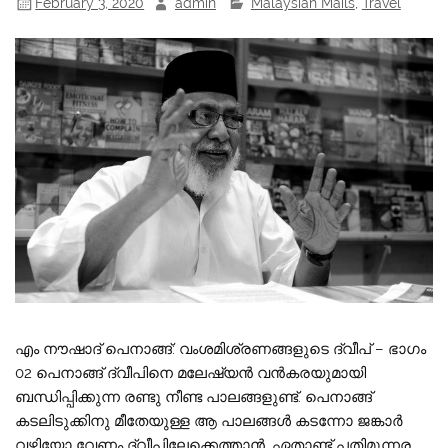
February 3, 2020
admin
Malaysian Mails
,
Travel
എം നൗഷാദ് പെനാങ്ങ്: വംശമിശ്രണങ്ങളുടെ ദ്വീപ് – ഭാഗം
02 പെനാങ്ങ് ദ്വീപിനെ മലേഷ്യന്‍ വന്‍കരയുമായി
ബന്ധിപ്പിക്കുന്ന രണ്ടു നീണ്ട പാലങ്ങളുണ്ട്. പെനാങ്ങ്
കടലിടുക്കിനു മീതേയുള്ള ആ പാലങ്ങള്‍ കടന്നോ ജങ്കാര്‍
വഴിയോ വേണം ദ്വീപിലേക്കെത്താന്‍. ഏതാണ്ട് പതിമൂന്നര