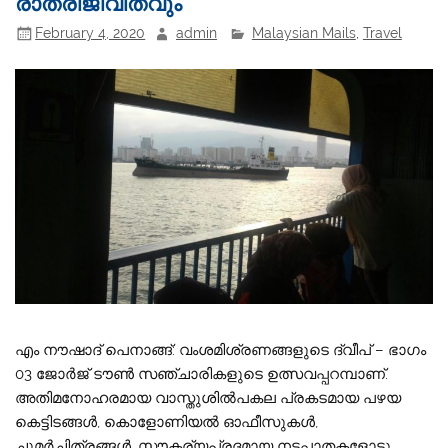
രാത്രിജീവിതവും
February 4, 2020
admin
Malaysian Mails
,
Travel
എം നൗഷാദ് പെനാങ്ങ്: വംശമിശ്രണങ്ങളുടെ ദ്വീപ് – ഭാഗം
03 ജോര്‍ജ് ടൗണ്‍ സഞ്ചാരികളുടെ ഉത്സവപ്പറമ്പാണ്.
അതിമനോഹരമായ വാസ്തുശില്‍പകല പ്രകടമായ പഴയ
കെട്ടിടങ്ങള്‍, കൊളോണിയല്‍ ഓഫീസുകള്‍,
ചുമര്‍ചിത്രങ്ങള്‍, സൗകര്യപ്രദമായ നടപ്പാതകളോടു