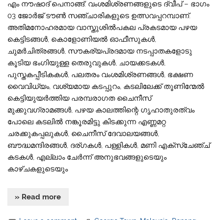
എം നൗഷാദ് പെനാങ്ങ്: വംശമിശ്രണങ്ങളുടെ ദ്വീപ് – ഭാഗം
03 ജോര്‍ജ് ടൗണ്‍ സഞ്ചാരികളുടെ ഉത്സവപ്പറമ്പാണ്.
അതിമനോഹരമായ വാസ്തുശില്‍പകല പ്രകടമായ പഴയ
കെട്ടിടങ്ങള്‍, കൊളോണിയല്‍ ഓഫീസുകള്‍,
ചുമര്‍ചിത്രങ്ങള്‍, സൗകര്യപ്രദമായ നടപ്പാതകളോടു
കൂടിയ ഭംഗിയുള്ള തെരുവുകള്‍, ചായക്കടകള്‍,
പുസ്തകപ്പീടികകള്‍, പലതരം വംശമിശ്രണങ്ങള്‍, ഭക്ഷണ
വൈവിധ്യം, വശ്യമായ കടപ്പുറം, കടലിലേക്ക് തൂണിന്മേല്‍
കെട്ടിയുയര്‍ത്തിയ പരമ്പരാഗത ചൈനീസ്
മുക്കുവഗ്രാമങ്ങള്‍, പഴയ കാലത്തിന്റെ ഗൃഹാതുരത്വം
പോലെ കടലില്‍ നങ്കൂരമിട്ടു കിടക്കുന്ന എണ്ണമറ്റ
ചരക്കുകപ്പലുകള്‍, ചൈനീസ് ദേവാലയങ്ങള്‍,
ബൗദ്ധമന്ദിരങ്ങള്‍, ദര്ഗകള്‍, പള്ളികള്‍, മണി എക്‌സ്‌ചേഞ്ച്
കടകള്‍, എല്ലാം ചേര്‍ന്ന് അനുഭവങ്ങളുടെയും
കാഴ്ചകളുടെയും
» Read more