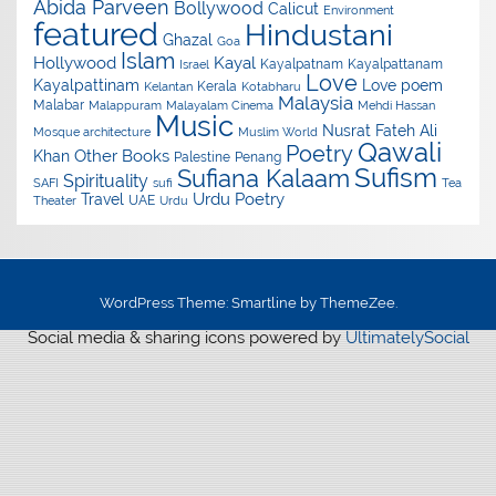
Abida Parveen
Bollywood
Calicut
Environment
featured
Hindustani
Ghazal
Goa
Islam
Hollywood
Kayal
Kayalpatnam
Kayalpattanam
Israel
Love
Kayalpattinam
Love poem
Kerala
Kelantan
Kotabharu
Malaysia
Malabar
Malappuram
Malayalam Cinema
Mehdi Hassan
Music
Nusrat Fateh Ali
Mosque architecture
Muslim World
Qawali
Poetry
Other Books
Khan
Palestine
Penang
Sufism
Sufiana Kalaam
Spirituality
SAFI
sufi
Tea
Urdu Poetry
Travel
UAE
Theater
Urdu
WordPress Theme: Smartline by ThemeZee.
Social media & sharing icons powered by
UltimatelySocial