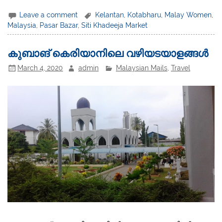
Leave a comment
Kelantan
,
Kotabharu
,
Malay Women
,
Malaysia
,
Pasar Bazar
,
Siti Khadeeja Market
കുബാങ് കെരിയാനിലെ വഴിയടയാളങ്ങള്‍
March 4, 2020
admin
Malaysian Mails
,
Travel