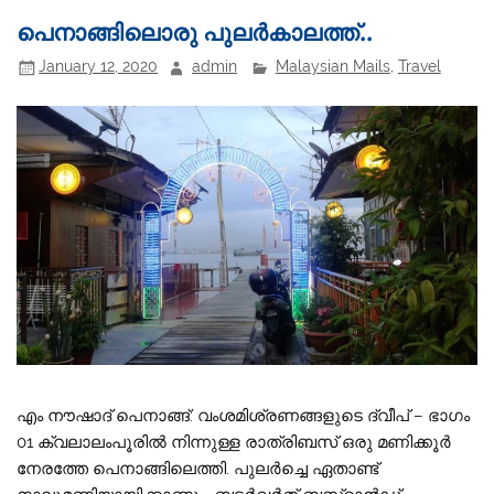
പെനാങ്ങിലൊരു പുലർകാലത്ത്..
January 12, 2020
admin
Malaysian Mails
,
Travel
എം നൗഷാദ് പെനാങ്ങ്: വംശമിശ്രണങ്ങളുടെ ദ്വീപ് – ഭാഗം
01 ക്വലാലംപൂരില്‍ നിന്നുള്ള രാത്രിബസ് ഒരു മണിക്കൂര്‍
നേരത്തേ പെനാങ്ങിലെത്തി. പുലര്‍ച്ചെ ഏതാണ്ട്