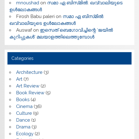
mnoushad
on
സമാ ഏ ബിസ്‌മിൽ: ഖവ്വാലിയുടെ
ഉൾലോകങ്ങൾ
Firosh Babu paleri
on
സമാ ഏ ബിസ്‌മിൽ:
ഖവ്വാലിയുടെ ഉൾലോകങ്ങൾ
Auswaf
on
ഇസെത് ബെഗോവിച്ചിന്റെ ‘ജയിൽ
കുറിപ്പുകൾ’ മലയാളത്തിലെത്തുമ്പോൾ
Categories
Architecture
(3)
Art
(7)
Art Review
(2)
Book Review
(5)
Books
(4)
Cinema
(36)
Culture
(9)
Dance
(1)
Drama
(3)
Ecology
(2)