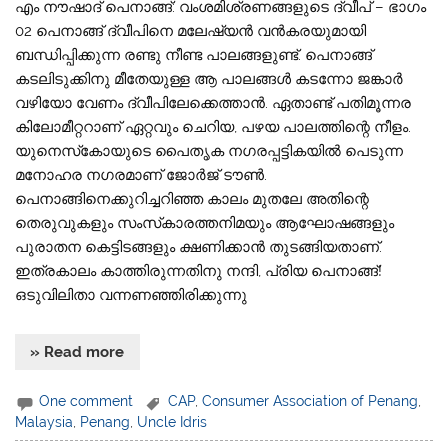
എം നൗഷാദ് പെനാങ്ങ്: വംശമിശ്രണങ്ങളുടെ ദ്വീപ് – ഭാഗം
02 പെനാങ്ങ് ദ്വീപിനെ മലേഷ്യന്‍ വന്‍കരയുമായി
ബന്ധിപ്പിക്കുന്ന രണ്ടു നീണ്ട പാലങ്ങളുണ്ട്. പെനാങ്ങ്
കടലിടുക്കിനു മീതേയുള്ള ആ പാലങ്ങള്‍ കടന്നോ ജങ്കാര്‍
വഴിയോ വേണം ദ്വീപിലേക്കെത്താന്‍. ഏതാണ്ട് പതിമൂന്നര
കിലോമീറ്ററാണ് ഏറ്റവും ചെറിയ, പഴയ പാലത്തിന്റെ നീളം.
യുനെസ്‌കോയുടെ പൈതൃക നഗരപ്പട്ടികയില്‍ പെടുന്ന
മനോഹര നഗരമാണ് ജോര്‍ജ് ടൗണ്‍.
പെനാങ്ങിനെക്കുറിച്ചറിഞ്ഞ കാലം മുതലേ അതിന്റെ
തെരുവുകളും സംസ്‌കാരത്തനിമയും ആഘോഷങ്ങളും
പുരാതന കെട്ടിടങ്ങളും ക്ഷണിക്കാന്‍ തുടങ്ങിയതാണ്.
ഇത്രകാലം കാത്തിരുന്നതിനു നന്ദി, പ്രിയ പെനാങ്ങ്!
ഒടുവിലിതാ വന്നണഞ്ഞിരിക്കുന്നു
» Read more
One comment
CAP
,
Consumer Association of Penang
,
Malaysia
,
Penang
,
Uncle Idris