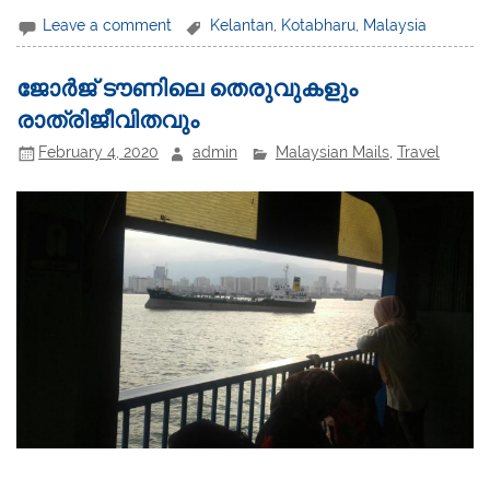
Leave a comment
Kelantan
,
Kotabharu
,
Malaysia
ജോർജ് ടൗണിലെ തെരുവുകളും
രാത്രിജീവിതവും
February 4, 2020
admin
Malaysian Mails
,
Travel