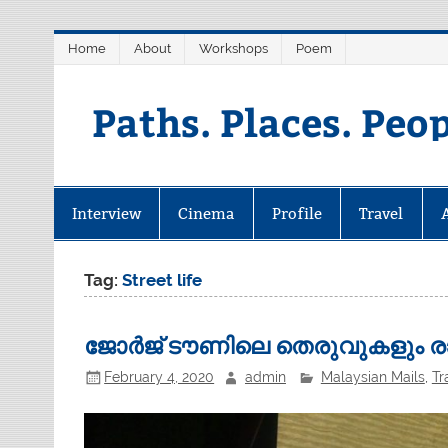
Skip
Home
About
Workshops
Poem
to
content
Paths. Places. Peo
Interview
Cinema
Profile
Travel
Tag:
Street life
ജോർജ് ടൗണിലെ തെരുവുകളും രാ
February 4, 2020
admin
Malaysian Mails
,
Tr