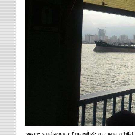
എം നൗഷാദ് പെനാങ്ങ്: വംശമിശ്രണങ്ങളുടെ ദ്വീപ് 