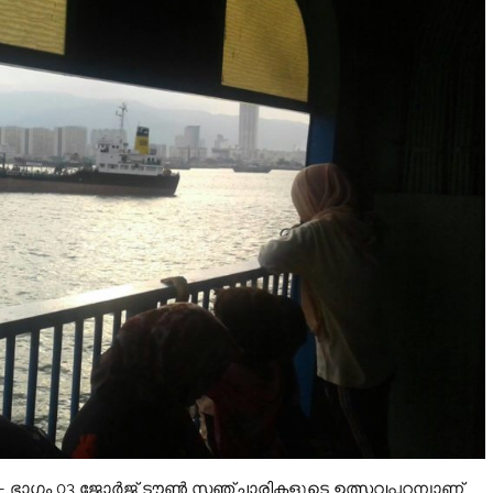
– ഭാഗം 03 ജോര്‍ജ് ടൗണ്‍ സഞ്ചാരികളുടെ ഉത്സവപ്പറമ്പാണ്.