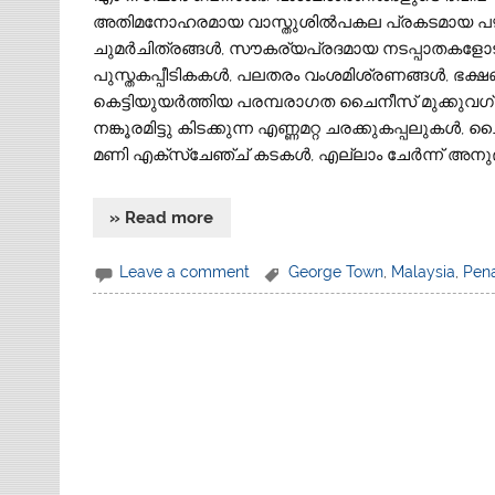
അതിമനോഹരമായ വാസ്തുശില്‍പകല പ്രകടമായ പഴയ
ചുമര്‍ചിത്രങ്ങള്‍, സൗകര്യപ്രദമായ നടപ്പാതകളോട
പുസ്തകപ്പീടികകള്‍, പലതരം വംശമിശ്രണങ്ങള്‍, ഭക്
കെട്ടിയുയര്‍ത്തിയ പരമ്പരാഗത ചൈനീസ് മുക്കുവഗ
നങ്കൂരമിട്ടു കിടക്കുന്ന എണ്ണമറ്റ ചരക്കുകപ്പലുകള്‍, 
മണി എക്‌സ്‌ചേഞ്ച് കടകള്‍, എല്ലാം ചേര്‍ന്ന് 
» Read more
Leave a comment
George Town
,
Malaysia
,
Pen