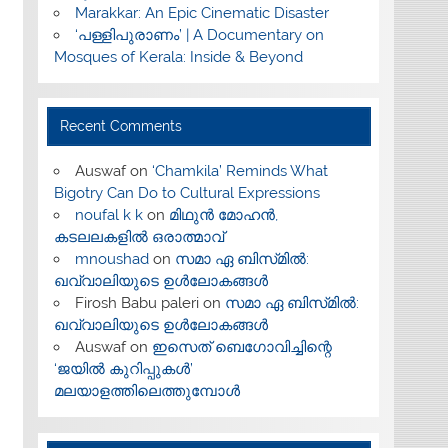
Marakkar: An Epic Cinematic Disaster
‘പള്ളിപുരാണം’ | A Documentary on
Mosques of Kerala: Inside & Beyond
Recent Comments
Auswaf
on
‘Chamkila’ Reminds What
Bigotry Can Do to Cultural Expressions
noufal k k
on
മിഥുൻ മോഹൻ,
കടലലകളിൽ ഒരാത്മാവ്
mnoushad
on
സമാ ഏ ബിസ്‌മിൽ:
ഖവ്വാലിയുടെ ഉൾലോകങ്ങൾ
Firosh Babu paleri
on
സമാ ഏ ബിസ്‌മിൽ:
ഖവ്വാലിയുടെ ഉൾലോകങ്ങൾ
Auswaf
on
ഇസെത് ബെഗോവിച്ചിന്റെ
‘ജയിൽ കുറിപ്പുകൾ’
മലയാളത്തിലെത്തുമ്പോൾ