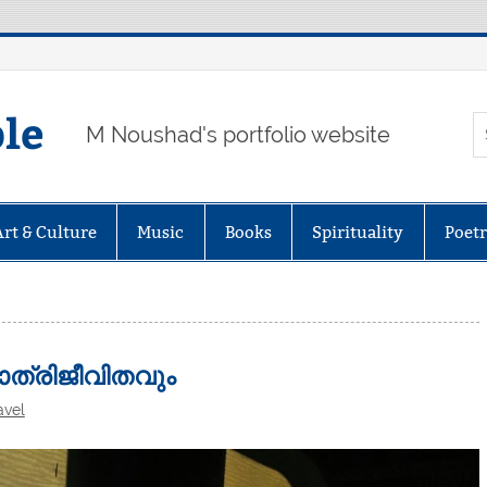
ple
M Noushad's portfolio website
Art & Culture
Music
Books
Spirituality
Poet
ത്രിജീവിതവും
avel