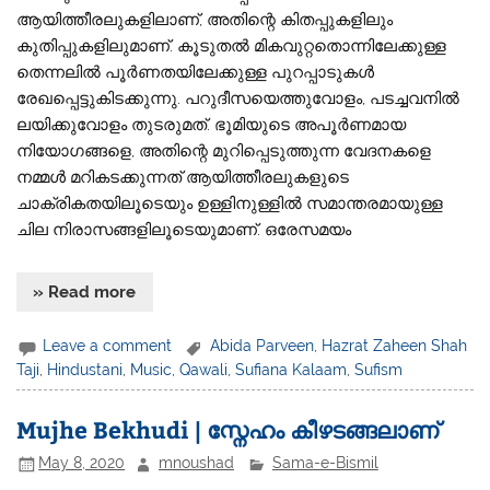
ആയിത്തീരലുകളിലാണ്, അതിന്റെ കിതപ്പുകളിലും
കുതിപ്പുകളിലുമാണ്. കൂടുതൽ മികവുറ്റതൊന്നിലേക്കുള്ള
തെന്നലിൽ പൂർണതയിലേക്കുള്ള പുറപ്പാടുകൾ
രേഖപ്പെട്ടുകിടക്കുന്നു. പറുദീസയെത്തുവോളം, പടച്ചവനിൽ
ലയിക്കുവോളം തുടരുമത്. ഭൂമിയുടെ അപൂർണമായ
നിയോഗങ്ങളെ, അതിന്റെ മുറിപ്പെടുത്തുന്ന വേദനകളെ
നമ്മൾ മറികടക്കുന്നത് ആയിത്തീരലുകളുടെ
ചാക്രികതയിലൂടെയും ഉള്ളിനുള്ളിൽ സമാന്തരമായുള്ള
ചില നിരാസങ്ങളിലൂടെയുമാണ്. ഒരേസമയം
» Read more
Leave a comment
Abida Parveen
,
Hazrat Zaheen Shah
Taji
,
Hindustani
,
Music
,
Qawali
,
Sufiana Kalaam
,
Sufism
Mujhe Bekhudi | സ്നേഹം കീഴടങ്ങലാണ്
May 8, 2020
mnoushad
Sama-e-Bismil