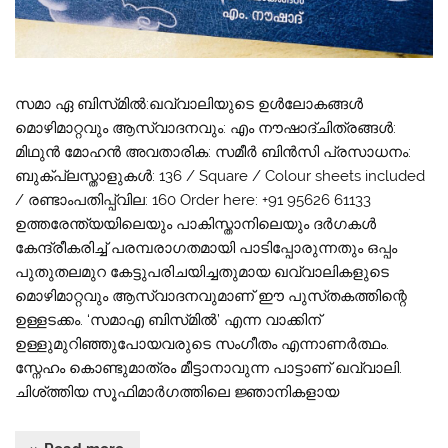
സമാ ഏ ബിസ്‌മിൽ:ഖവ്വാലിയുടെ ഉൾലോകങ്ങൾ
മൊഴിമാറ്റവും ആസ്വാദനവും: എം നൗഷാദ്ചിത്രങ്ങൾ:
മിഥുൻ മോഹൻ അവതാരിക: സമീർ ബിൻസി പ്രസാധനം:
ബുക്പ്ലസ്താളുകൾ: 136 / Square / Colour sheets included
/ രണ്ടാംപതിപ്പ്വില: 160 Order here: +91 95626 61133
ഉത്തരേന്ത്യയിലെയും പാകിസ്താനിലെയും ദർഗകൾ
കേന്ദ്രീകരിച്ച് പരമ്പരാഗതമായി പാടിപ്പോരുന്നതും ഒപ്പം
പുതുതലമുറ കേട്ടുപരിചയിച്ചതുമായ ഖവ്വാലികളുടെ
മൊഴിമാറ്റവും ആസ്വാദനവുമാണ് ഈ പുസ്‌തകത്തിന്റെ
ഉള്ളടക്കം. ‘സമാഎ ബിസ്‌മിൽ’ എന്ന വാക്കിന്
ഉള്ളുമുറിഞ്ഞുപോയവരുടെ സംഗീതം എന്നാണർത്ഥം.
സ്നേഹം കൊണ്ടുമാത്രം മീട്ടാനാവുന്ന പാട്ടാണ് ഖവ്വാലി.
ചിശ്ത്തിയ സൂഫിമാർഗത്തിലെ ജ്ഞാനികളായ