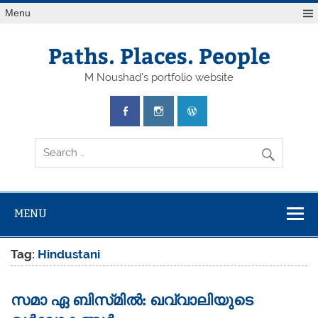
Skip
Menu
to
content
Paths. Places. People
M Noushad's portfolio website
MENU
Tag:
Hindustani
സമാ ഏ ബിസ്‌മിൽ: ഖവ്വാലിയുടെ