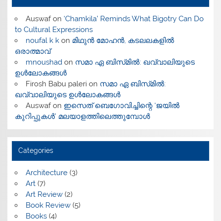
Auswaf
on
‘Chamkila’ Reminds What Bigotry Can Do
to Cultural Expressions
noufal k k
on
മിഥുൻ മോഹൻ, കടലലകളിൽ
ഒരാത്മാവ്
mnoushad
on
സമാ ഏ ബിസ്‌മിൽ: ഖവ്വാലിയുടെ
ഉൾലോകങ്ങൾ
Firosh Babu paleri
on
സമാ ഏ ബിസ്‌മിൽ:
ഖവ്വാലിയുടെ ഉൾലോകങ്ങൾ
Auswaf
on
ഇസെത് ബെഗോവിച്ചിന്റെ ‘ജയിൽ
കുറിപ്പുകൾ’ മലയാളത്തിലെത്തുമ്പോൾ
Categories
Architecture
(3)
Art
(7)
Art Review
(2)
Book Review
(5)
Books
(4)