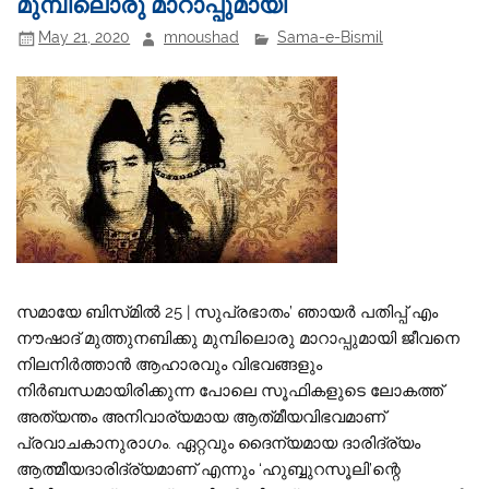
മുമ്പിലൊരു മാറാപ്പുമായി
May 21, 2020
mnoushad
Sama-e-Bismil
സമായേ ബിസ്‌മിൽ 25 | സുപ്രഭാതം’ ഞായർ പതിപ്പ് എം
നൗഷാദ് മുത്തുനബിക്കു മുമ്പിലൊരു മാറാപ്പുമായി ജീവനെ
നിലനിർത്താൻ ആഹാരവും വിഭവങ്ങളും
നിർബന്ധമായിരിക്കുന്ന പോലെ സൂഫികളുടെ ലോകത്ത്
അത്യന്തം അനിവാര്യമായ ആത്‌മീയവിഭവമാണ്
പ്രവാചകാനുരാഗം. ഏറ്റവും ദൈന്യമായ ദാരിദ്ര്യം
ആത്മീയദാരിദ്ര്യമാണ് എന്നും ‘ഹുബ്ബുറസൂലി’ന്റെ