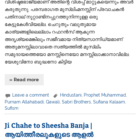
വിശിഷ്ടഭോജ്യമാണ് അതിന്റെ വിശപ്പ് മാറ്റുകയെന്നും അവർ
കരുതുന്നു. പരമ്പരാഗത മുസ്‌ലിംമനസ്സിന് പ്രവാചകൻ
പതിനാല് നൂറ്റാണ്ടിനപ്പുറത്തുനിന്നുള്ള ഒരു
കേട്ടുകേൾവിയല്ല, ചെറുതും വലുതുമായ
കാര്യങ്ങളിലെല്ലാം റഫറൻസ് ആകുന്ന
അദൃശ്യമെങ്കിലും സജീവമായ നിത്യസാന്നിധ്യമാണ്.
അതുമനസ്സിലാവാതെ സത്യത്തിൽ മുസ്‌ലിം
സമുദായത്തെയോ മനസ്സിനെയോ മനസ്സിലാക്കാനാവില്ല.
യേശുവിനോ ബുദ്ധനോ കിട്ടിയ
» Read more
Leave a comment
Hindustani
,
Prophet Muhammad
,
Purnam Allahabadi
,
Qawali
,
Sabri Brothers
,
Sufiana Kalaam
,
Sufism
Ji Chahe to Sheesha Banja |
ആയിത്തീരലുകളുടെ ആളൽ