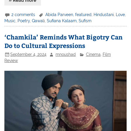
» Read more
2 comments
Abida Parveen
,
featured
,
Hindustani
,
Love
,
Music
,
Poetry
,
Qawali
,
Sufiana Kalaam
,
Sufism
‘Chamkila’ Reminds What Bigotry Can
Do to Cultural Expressions
September 4, 2024
mnoushad
Cinema
,
Film
Review