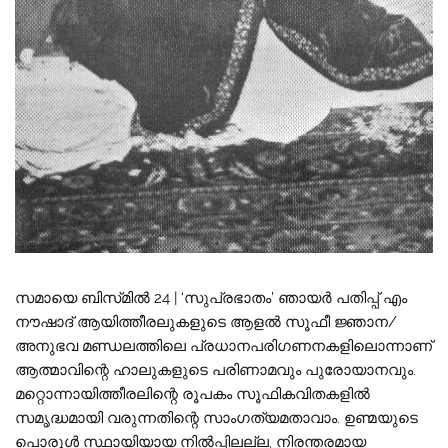
സമായെ ബിസ്‌മിൽ 24 | ‘സുപ്രഭാതം’ ഞായർ പതിപ്പ് എം
നൗഷാദ് ആയിത്തീരലുകളുടെ ആളൽ സൂഫീ ജ്ഞാന/
അനുഭവ മണ്ഡലത്തിലെ പ്രധാനപരിഗണനകളിലൊന്നാണ്
ആത്മാവിന്റെ ഹാലുകളുടെ പരിണാമവും പുരോയാനവും.
മറ്റൊന്നായിത്തീരലിന്റെ രൂപകം സൂഫികവിതകളിൽ
സമൃദ്ധമായി വരുന്നതിന്റെ സാംഗത്യമതാവാം. ഉണ്മയുടെ
പൊരുൾ സ്ഥായിയായ നിൽപ്പിലല്ല, നിരന്തരമായ