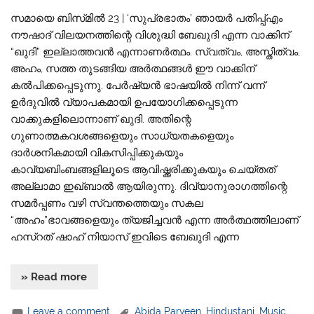
സമായെ ബിസ്‌മിൽ 23 | ‘സുപ്രഭാതം’ ഞായർ പതിപ്പ്എം
നൗഷാദ് വിലയനത്തിന്റെ വിശുദ്ധി ബേഖുദി എന്ന വാക്കിന്
“ഖുദി” ഇല്ലാത്തവൻ എന്നാണർത്ഥം. സ്വത്വം, അസ്തിത്വം,
അഹം, സത്ത തുടങ്ങിയ അർത്ഥങ്ങൾ ഈ വാക്കിന്
കൽപിക്കപ്പെടുന്നു. പേർഷ്യൻ ഭാഷയിൽ നിന്ന് വന്ന്
ഉർദുവിൽ വ്യാപകമായി ഉപയോഗിക്കപ്പെടുന്ന
വാക്കുകളിലൊന്നാണ് ഖുദി. അതിന്റെ
ഗുണാത്മകവശങ്ങളെയും സാധ്യതകളെയും
ദാർശനികമായി വികസിപ്പിക്കുകയും
കാവ്യബിംബങ്ങളിലൂടെ ആവിഷ്ക്കരിക്കുകയും ചെയ്തത്
അല്ലാമാ ഇഖ്ബാൽ ആയിരുന്നു. ദിവ്യാനുരാഗത്തിന്റെ
സമർപ്പണം വഴി സ്വന്തത്തെയും സകല
“അഹം”ഭാവങ്ങളെയും ത്യജിച്ചവൻ എന്ന അർത്ഥത്തിലാണ്
ഹസ്‌റത്‌ ഷാഹ് നിയാസ് ഇവിടെ ബേഖുദി എന്ന
» Read more
Leave a comment
Abida Parveen
,
Hindustani
,
Music
,