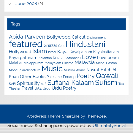
June 2008
(2)
Tags
Abida Parveen
Bollywood
Calicut
Environment
featured
Hindustani
Ghazal
Goa
Islam
Hollywood
Kayal
Kayalpatnam
Kayalpattanam
Israel
Love
Kayalpattinam
Love poem
Kerala
Kelantan
Kotabharu
Malaysia
Malabar
Malappuram
Malayalam Cinema
Mehdi Hassan
Music
Nusrat Fateh Ali
Mosque architecture
Muslim World
Qawali
Poetry
Other Books
Khan
Palestine
Penang
Sufism
Sufiana Kalaam
Spirituality
SAFI
sufi
Tea
Urdu Poetry
Travel
UAE
Theater
Urdu
WordPress Theme: Smartline by ThemeZee.
Social media & sharing icons powered by
UltimatelySocial