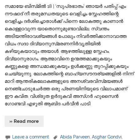
സമായേ ബിസ്‌മിൽ 18 | ‘സുപ്രഭാതം’ ഞായർ പതിപ്പ് എം
നൗഷാദ് നീ തരുമന്ധതയുടെ വെളിച്ചം സ്നേഹത്തിന്റെ
വെളിച്ചം ദർശിച്ചൊരാൾക്ക് പിന്നെ ലോകത്തു കാണാൻ
കൊള്ളാവുന്ന യാതൊന്നുമുണ്ടാവില്ല. സ്വന്തം
അടിയന്തിരാവശ്യങ്ങൾ പോലും നിവർത്തിക്കാനാവാത്ത
വിധം സദാ ദിവ്യാനുസ്‌മരണനിർവൃതിയിൽ
കഴിയുകയാവും അയാൾ. ആഴത്തിലുള്ള സ്നേഹം,
ദിവ്യാനുരാഗം, ആത്മാവിനെ ഉന്മത്തമാക്കുകയും
കണ്ണുകളെ അന്ധമാക്കുകയും ഉൾക്കണ്ണു തുറപ്പിക്കുകയും
ചെയ്യുന്നു. ലോകത്തിന്റെ ബാഹ്യസൗന്ദര്യങ്ങളിൽ നിന്ന്
മാറി ആന്തരികലോകങ്ങളുടെ അനശ്വരവിസ്‌മയങ്ങൾ
നെഞ്ചോടുചേർത്ത ഒരു പ്രണയിനിയുടെ വിലാപമാണ്
ഈ കവിത. വിശ്രുത ഉർദുകവി അസ്‌ഗർ ഹുസൈൻ
ഗോണ്ടവി എഴുതി ആബിദ പർവീൻ പാടി
» Read more
Leave a comment
Abida Parveen
,
Asghar Gondvi
,