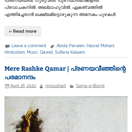
പ്രണയിയിൽ, ഗുരുവിൽ, പുണ്യാത്മാക്കളിൽ,
പ്രവാചകനിൽ, അല്ലാഹുവിൽ, ഏകത്വത്തിൽ
എത്തിച്ചേരാൻ ലക്ഷ്യമിട്ടൊഴുകുന്ന അനേകം പുഴകൾ.
» Read more
Leave a comment
Abida Parveen
,
Hasrat Mohani
,
Hindustani
,
Music
,
Qawali
,
Sufiana Kalaam
Mere Rashke Qamar | പ്രണയവീഞ്ഞിന്റെ
പരമാനന്ദം
April 26, 2020
mnoushad
Sama-e-Bismil