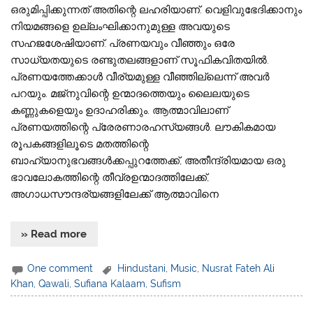
ഒരുമിപ്പിക്കുന്നത് അതിന്റെ ലഹരിയാണ്. വെളിവുഭേദിക്കാനും
നിയമങ്ങളെ ഉല്ലംഘിക്കാനുമുള്ള അവയുടെ
സഹജശേഷിയാണ്. പ്രണയവും വീഞ്ഞും ഒരേ
സാധ്യതയുടെ രണ്ടുതലങ്ങളാണ് സൂഫികവിതയിൽ.
പ്രണയത്തേക്കാൾ വീര്യമുള്ള വീഞ്ഞില്ലെന്ന് അവർ
പറയും. മജ്നുവിന്റെ ഉന്മാദത്തെയും ലൈലയുടെ
കണ്ണുകളെയും ഉദാഹരിക്കും. ആത്മാവിലാണ്
പ്രണയത്തിന്റെ പ്രേരണാരഹസ്യങ്ങൾ. ലൗകികമായ
രൂപകങ്ങളിലൂടെ മതത്തിന്റെ
ബാഹ്യാനുഭവങ്ങൾക്കപ്പുറത്തേക്ക്, അതീന്ദ്രിയമായ ഒരു
ഭാവലോകത്തിന്റെ തീവ്രഉന്മാദത്തിലേക്ക്,
അഗാധസൗന്ദര്യങ്ങളിലേക്ക് ആത്മാവിനെ
» Read more
One comment
Hindustani
,
Music
,
Nusrat Fateh Ali
Khan
,
Qawali
,
Sufiana Kalaam
,
Sufism