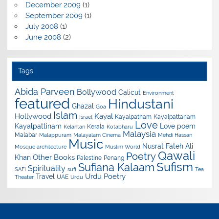
December 2009
(1)
September 2009
(1)
July 2008
(1)
June 2008
(2)
Tags
Abida Parveen
Bollywood
Calicut
Environment
featured
Hindustani
Ghazal
Goa
Islam
Hollywood
Kayal
Kayalpatnam
Kayalpattanam
Israel
Love
Kayalpattinam
Love poem
Kerala
Kelantan
Kotabharu
Malaysia
Malabar
Malappuram
Malayalam Cinema
Mehdi Hassan
Music
Nusrat Fateh Ali
Mosque architecture
Muslim World
Qawali
Poetry
Other Books
Khan
Palestine
Penang
Sufism
Sufiana Kalaam
Spirituality
SAFI
sufi
Tea
Urdu Poetry
Travel
UAE
Theater
Urdu