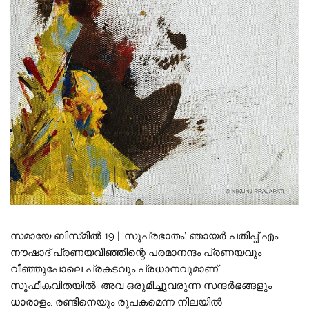
സമായേ ബിസ്‌മിൽ 19 | ‘സുപ്രഭാതം’ ഞായർ പതിപ്പ് എം
നൗഷാദ് പ്രണയവീഞ്ഞിന്റെ പരമാനന്ദം പ്രണയവും
വീഞ്ഞുപോലെ പ്രകടവും പ്രധാനവുമാണ്
സൂഫീകവിതയിൽ. അവ ഒരുമിച്ചുവരുന്ന സന്ദർഭങ്ങളും
ധാരാളം. രണ്ടിനെയും രൂപകമെന്ന നിലയിൽ