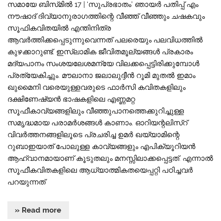
സമായേ ബിസ്‌മിൽ 17 | ‘സുപ്രഭാതം’ ഞായർ പതിപ്പ് എം
നൗഷാദ് ദിവ്യാനുരാഗത്തിന്റെ വീഞ്ഞ് വീഞ്ഞും ചഷകവും
സൂഫികവിതയിൽ എന്തിനിത്ര
ആവർത്തിക്കപ്പെടുന്നുവെന്നത് പലരെയും പലവിധത്തിൽ
കുഴക്കാറുണ്ട്. ഇസ്‌ലാമിക ജീവിതമൂല്യങ്ങൾ പ്രകാരം
മദ്യപാനം സംശയലേശമന്യേ വിലക്കപ്പെട്ടിരിക്കുമ്പോൾ
പ്രത്യേകിച്ചും. മൗലാനാ ജലാലുദ്ദീൻ റൂമി മുതൽ ഇമാം
ഖുമൈനി വരെയുള്ളവരുടെ ഫാർസി കവിതകളിലും
ദക്ഷിണേഷ്യൻ ഭാഷകളിലെ എണ്ണമറ്റ
സൂഫീകാവ്യങ്ങളിലും വീഞ്ഞുപാനത്തെക്കുറിച്ചുള്ള
സമൃദ്ധമായ പരാമർശങ്ങൾ കാണാം. ഓറിയന്റലിസ്റ്
വിവർത്തനങ്ങളിലൂടെ പ്രചരിച്ച ഉമർ ഖയ്യാമിന്റെ
റുബാഇയാത് പോലുള്ള കാവ്യങ്ങളും എപിക്യൂറിയൻ
ആഹ്വാനമായാണ് കൂടുതലും മനസ്സിലാക്കപ്പെട്ടത്. എന്നാൽ
സൂഫീകവിതകളിലെ ആധ്യാത്മികതയെപ്പറ്റി പഠിച്ചവർ
പറയുന്നത്
» Read more