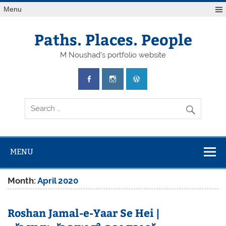
Skip
Menu
to
content
Paths. Places. People
M Noushad's portfolio website
MENU
Month:
April 2020
Roshan Jamal-e-Yaar Se Hei |