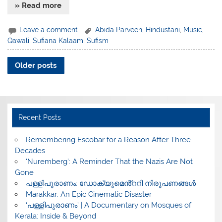
» Read more
Leave a comment
Abida Parveen
,
Hindustani
,
Music
,
Qawali
,
Sufiana Kalaam
,
Sufism
Older posts
Recent Posts
​Remembering Escobar for a Reason After Three
Decades
‘Nuremberg’: A Reminder That the Nazis Are Not
Gone
പള്ളിപുരാണം: ഡോക്യുമെൻ്ററി നിരൂപണങ്ങൾ
Marakkar: An Epic Cinematic Disaster
‘പള്ളിപുരാണം’ | A Documentary on Mosques of
Kerala: Inside & Beyond