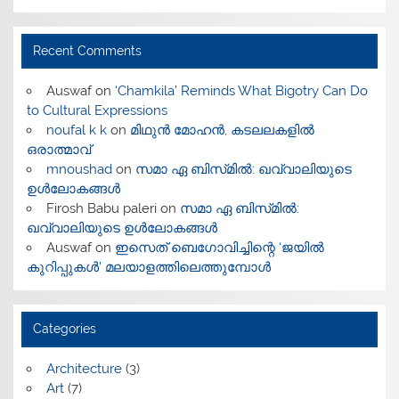
Recent Comments
Auswaf
on
‘Chamkila’ Reminds What Bigotry Can Do
to Cultural Expressions
noufal k k
on
മിഥുൻ മോഹൻ, കടലലകളിൽ
ഒരാത്മാവ്
mnoushad
on
സമാ ഏ ബിസ്‌മിൽ: ഖവ്വാലിയുടെ
ഉൾലോകങ്ങൾ
Firosh Babu paleri
on
സമാ ഏ ബിസ്‌മിൽ:
ഖവ്വാലിയുടെ ഉൾലോകങ്ങൾ
Auswaf
on
ഇസെത് ബെഗോവിച്ചിന്റെ ‘ജയിൽ
കുറിപ്പുകൾ’ മലയാളത്തിലെത്തുമ്പോൾ
Categories
Architecture
(3)
Art
(7)