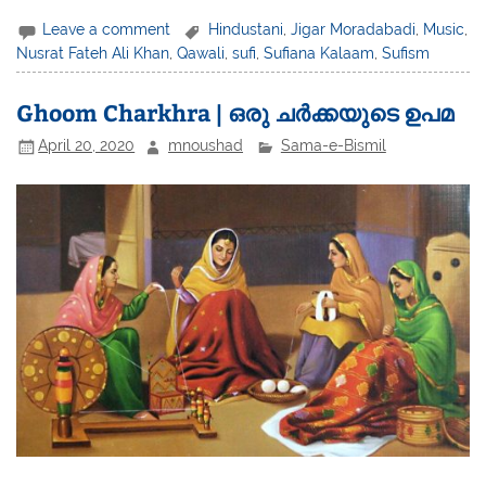
Leave a comment
Hindustani
,
Jigar Moradabadi
,
Music
,
Nusrat Fateh Ali Khan
,
Qawali
,
sufi
,
Sufiana Kalaam
,
Sufism
Ghoom Charkhra | ഒരു ചർക്കയുടെ ഉപമ
April 20, 2020
mnoushad
Sama-e-Bismil