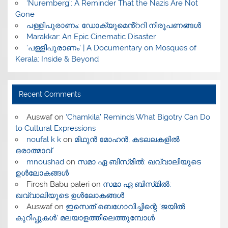
‘Nuremberg’: A Reminder That the Nazis Are Not
Gone
പള്ളിപുരാണം: ഡോക്യുമെൻ്ററി നിരൂപണങ്ങൾ
Marakkar: An Epic Cinematic Disaster
‘പള്ളിപുരാണം’ | A Documentary on Mosques of
Kerala: Inside & Beyond
Recent Comments
Auswaf
on
‘Chamkila’ Reminds What Bigotry Can Do
to Cultural Expressions
noufal k k
on
മിഥുൻ മോഹൻ, കടലലകളിൽ
ഒരാത്മാവ്
mnoushad
on
സമാ ഏ ബിസ്‌മിൽ: ഖവ്വാലിയുടെ
ഉൾലോകങ്ങൾ
Firosh Babu paleri
on
സമാ ഏ ബിസ്‌മിൽ:
ഖവ്വാലിയുടെ ഉൾലോകങ്ങൾ
Auswaf
on
ഇസെത് ബെഗോവിച്ചിന്റെ ‘ജയിൽ
കുറിപ്പുകൾ’ മലയാളത്തിലെത്തുമ്പോൾ