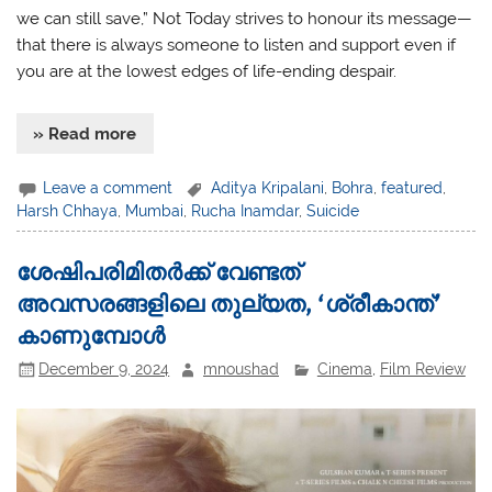
we can still save,” Not Today strives to honour its message—
that there is always someone to listen and support even if
you are at the lowest edges of life-ending despair.
» Read more
Leave a comment
Aditya Kripalani
,
Bohra
,
featured
,
Harsh Chhaya
,
Mumbai
,
Rucha Inamdar
,
Suicide
ശേഷിപരിമിതർക്ക് വേണ്ടത്
അവസരങ്ങളിലെ തുല്യത, ‘ശ്രീകാന്ത്’
കാണുമ്പോൾ
December 9, 2024
mnoushad
Cinema
,
Film Review