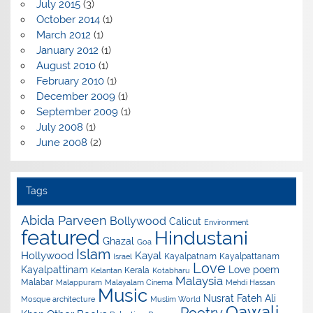
July 2015
(3)
October 2014
(1)
March 2012
(1)
January 2012
(1)
August 2010
(1)
February 2010
(1)
December 2009
(1)
September 2009
(1)
July 2008
(1)
June 2008
(2)
Tags
Abida Parveen
Bollywood
Calicut
Environment
featured
Hindustani
Ghazal
Goa
Islam
Hollywood
Kayal
Kayalpatnam
Kayalpattanam
Israel
Love
Kayalpattinam
Love poem
Kerala
Kelantan
Kotabharu
Malaysia
Malabar
Malappuram
Malayalam Cinema
Mehdi Hassan
Music
Nusrat Fateh Ali
Mosque architecture
Muslim World
Qawali