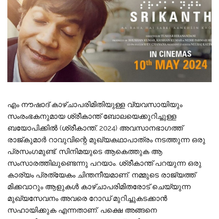
എം നൗഷാദ് കാഴ്‌ചാപരിമിതിയുള്ള വ്യവസായിയും
സംരംഭകനുമായ ശ്രീകാന്ത് ബോലയെക്കുറിച്ചുള്ള
ബയോപിക്കിൽ (ശ്രീകാന്ത്, 2024) അവസാനഭാഗത്ത്
രാജ്‌കുമാർ റാവുവിന്റെ മുഖ്യകഥാപാത്രം നടത്തുന്ന ഒരു
പ്രസംഗമുണ്ട്. സിനിമയുടെ ആകെത്തുക ആ
സംസാരത്തിലുണ്ടെന്നു പറയാം. ശ്രീകാന്ത് പറയുന്ന ഒരു
കാര്യം പ്രത്യേകം ചിന്തനീയമാണ്. നമ്മുടെ രാജ്യത്ത്
മിക്കവാറും ആളുകൾ കാഴ്‌ചാപരിമിതരോട് ചെയ്യുന്ന
മുഖ്യസേവനം അവരെ റോഡ് മുറിച്ചുകടക്കാൻ
സഹായിക്കുക എന്നതാണ്. പക്ഷെ അങ്ങനെ