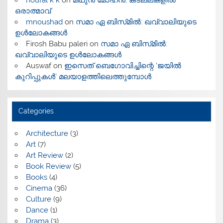
noufal k k
on
മിഥുൻ മോഹൻ, കടലലകളിൽ
ഒരാത്മാവ്
mnoushad
on
സമാ ഏ ബിസ്‌മിൽ: ഖവ്വാലിയുടെ
ഉൾലോകങ്ങൾ
Firosh Babu paleri
on
സമാ ഏ ബിസ്‌മിൽ:
ഖവ്വാലിയുടെ ഉൾലോകങ്ങൾ
Auswaf
on
ഇസെത് ബെഗോവിച്ചിന്റെ ‘ജയിൽ
കുറിപ്പുകൾ’ മലയാളത്തിലെത്തുമ്പോൾ
Categories
Architecture
(3)
Art
(7)
Art Review
(2)
Book Review
(5)
Books
(4)
Cinema
(36)
Culture
(9)
Dance
(1)
Drama
(3)