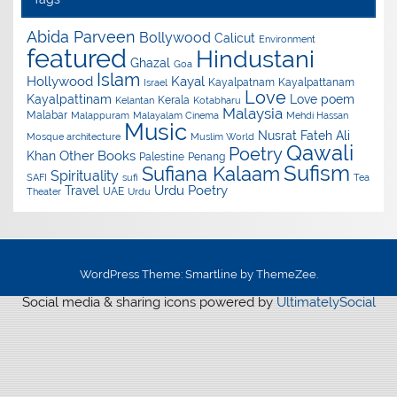
Abida Parveen
Bollywood
Calicut
Environment
featured
Hindustani
Ghazal
Goa
Islam
Hollywood
Kayal
Kayalpatnam
Kayalpattanam
Israel
Love
Kayalpattinam
Love poem
Kerala
Kelantan
Kotabharu
Malaysia
Malabar
Malappuram
Malayalam Cinema
Mehdi Hassan
Music
Nusrat Fateh Ali
Mosque architecture
Muslim World
Qawali
Poetry
Other Books
Khan
Palestine
Penang
Sufism
Sufiana Kalaam
Spirituality
SAFI
sufi
Tea
Urdu Poetry
Travel
UAE
Theater
Urdu
WordPress Theme: Smartline by ThemeZee.
Social media & sharing icons powered by
UltimatelySocial