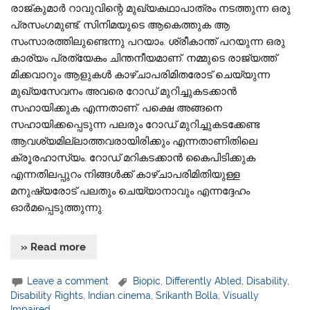
രാജ്‌കുമാർ റാവുവിന്റെ മുഖ്യകഥാപാത്രം നടത്തുന്ന ഒരു
പ്രസംഗമുണ്ട്. സിനിമയുടെ ആകെത്തുക ആ
സംസാരത്തിലുണ്ടെന്നു പറയാം. ശ്രീകാന്ത് പറയുന്ന ഒരു
കാര്യം പ്രത്യേകം ചിന്തനീയമാണ്. നമ്മുടെ രാജ്യത്ത്
മിക്കവാറും ആളുകൾ കാഴ്‌ചാപരിമിതരോട് ചെയ്യുന്ന
മുഖ്യസേവനം അവരെ റോഡ് മുറിച്ചുകടക്കാൻ
സഹായിക്കുക എന്നതാണ്. പക്ഷെ അങ്ങനെ
സഹായിക്കപ്പെടുന്ന പലരും റോഡ് മുറിച്ചുകടക്കേണ്ട
ആവശ്യമില്ലാത്തവരായിരിക്കും എന്നതാണിതിലെ
ക്രൂരഹാസ്യം. റോഡ് മറികടക്കാൻ കൈപിടിക്കുക
എന്നതിലപ്പുറം നിങ്ങൾക്ക് കാഴ്‌ചാപരിമിതിയുള്ള
മനുഷ്യരോട് പലതും ചെയ്യാനാവും എന്നദ്ദേഹം
ഓർമപ്പെടുത്തുന്നു.
» Read more
Leave a comment
Biopic
,
Differently Abled
,
Disability
,
Disability Rights
,
Indian cinema
,
Srikanth Bolla
,
Visually
Impaired