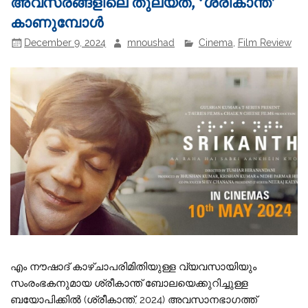
അവസരങ്ങളിലെ തുല്യത, ‘ശ്രീകാന്ത്’
കാണുമ്പോൾ
December 9, 2024
mnoushad
Cinema
,
Film Review
എം നൗഷാദ് കാഴ്‌ചാപരിമിതിയുള്ള വ്യവസായിയും
സംരംഭകനുമായ ശ്രീകാന്ത് ബോലയെക്കുറിച്ചുള്ള
ബയോപിക്കിൽ (ശ്രീകാന്ത്, 2024) അവസാനഭാഗത്ത്