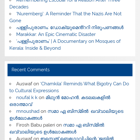
​Remembering Escobar for a Reason After Three
Decades
‘Nuremberg’: A Reminder That the Nazis Are Not
Gone
പള്ളിപുരാണം: ഡോക്യുമെൻ്ററി നിരൂപണങ്ങൾ
Marakkar: An Epic Cinematic Disaster
‘പള്ളിപുരാണം’ | A Documentary on Mosques of
Kerala: Inside & Beyond
Recent Comments
Auswaf
on
‘Chamkila’ Reminds What Bigotry Can Do
to Cultural Expressions
noufal k k
on
മിഥുൻ മോഹൻ, കടലലകളിൽ
ഒരാത്മാവ്
mnoushad
on
സമാ ഏ ബിസ്‌മിൽ: ഖവ്വാലിയുടെ
ഉൾലോകങ്ങൾ
Firosh Babu paleri
on
സമാ ഏ ബിസ്‌മിൽ:
ഖവ്വാലിയുടെ ഉൾലോകങ്ങൾ
Auswaf
on
ഇസെത് ബെഗോവിച്ചിന്റെ ‘ജയിൽ