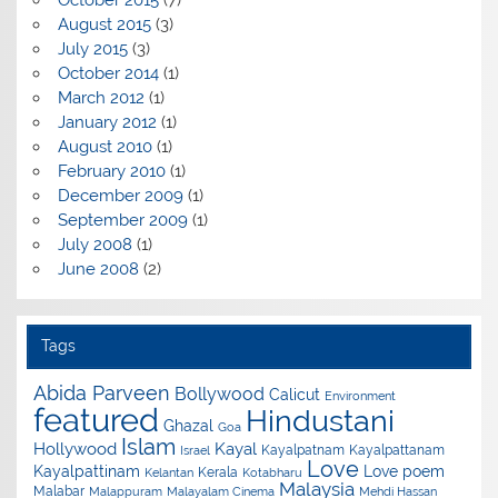
October 2015
(7)
August 2015
(3)
July 2015
(3)
October 2014
(1)
March 2012
(1)
January 2012
(1)
August 2010
(1)
February 2010
(1)
December 2009
(1)
September 2009
(1)
July 2008
(1)
June 2008
(2)
Tags
Abida Parveen
Bollywood
Calicut
Environment
featured
Hindustani
Ghazal
Goa
Islam
Hollywood
Kayal
Kayalpatnam
Kayalpattanam
Israel
Love
Kayalpattinam
Love poem
Kerala
Kelantan
Kotabharu
Malaysia
Malabar
Malappuram
Malayalam Cinema
Mehdi Hassan