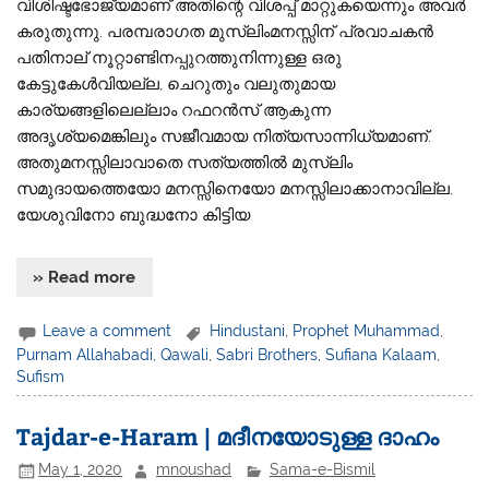
വിശിഷ്ടഭോജ്യമാണ് അതിന്റെ വിശപ്പ് മാറ്റുകയെന്നും അവർ
കരുതുന്നു. പരമ്പരാഗത മുസ്‌ലിംമനസ്സിന് പ്രവാചകൻ
പതിനാല് നൂറ്റാണ്ടിനപ്പുറത്തുനിന്നുള്ള ഒരു
കേട്ടുകേൾവിയല്ല, ചെറുതും വലുതുമായ
കാര്യങ്ങളിലെല്ലാം റഫറൻസ് ആകുന്ന
അദൃശ്യമെങ്കിലും സജീവമായ നിത്യസാന്നിധ്യമാണ്.
അതുമനസ്സിലാവാതെ സത്യത്തിൽ മുസ്‌ലിം
സമുദായത്തെയോ മനസ്സിനെയോ മനസ്സിലാക്കാനാവില്ല.
യേശുവിനോ ബുദ്ധനോ കിട്ടിയ
» Read more
Leave a comment
Hindustani
,
Prophet Muhammad
,
Purnam Allahabadi
,
Qawali
,
Sabri Brothers
,
Sufiana Kalaam
,
Sufism
Tajdar-e-Haram | മദീനയോടുള്ള ദാഹം
May 1, 2020
mnoushad
Sama-e-Bismil