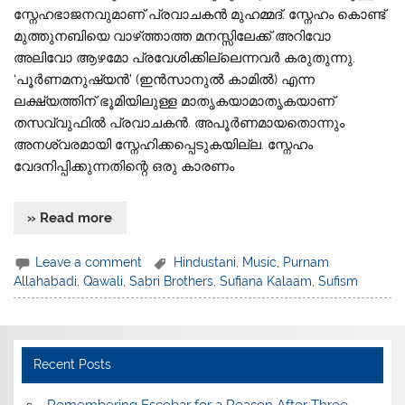
സ്നേഹഭാജനവുമാണ് പ്രവാചകൻ മുഹമ്മദ്. സ്നേഹം കൊണ്ട്
മുത്തുനബിയെ വാഴ്‌ത്താത്ത മനസ്സിലേക്ക് അറിവോ
അലിവോ ആഴമോ പ്രവേശിക്കില്ലെന്നവർ കരുതുന്നു.
‘പൂർണമനുഷ്യൻ’ (ഇൻസാനുൽ കാമിൽ) എന്ന
ലക്ഷ്യത്തിന് ഭൂമിയിലുള്ള മാതൃകയാമാതൃകയാണ്
തസവ്വുഫിൽ പ്രവാചകൻ. അപൂർണമായതൊന്നും
അനശ്വരമായി സ്നേഹിക്കപ്പെടുകയില്ല. സ്നേഹം
വേദനിപ്പിക്കുന്നതിന്റെ ഒരു കാരണം
» Read more
Leave a comment
Hindustani
,
Music
,
Purnam
Allahabadi
,
Qawali
,
Sabri Brothers
,
Sufiana Kalaam
,
Sufism
Recent Posts