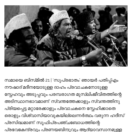
സമായെ ബിസ്‌മിൽ 21 | ‘സുപ്രഭാതം’ ഞായർ പതിപ്പ്എം
നൗഷാദ് മദീനയോടുള്ള ദാഹം പ്രവാചകനോടുള്ള
സ്നേഹവും അടുപ്പവും പരമ്പരാഗത മുസ്‌ലിംജീവിതത്തിന്റെ
അടിസ്ഥാനഭാവമാണ്. സ്വന്തത്തേക്കാളും സ്വന്തത്തിനു
പ്രിയപ്പെട്ട മറ്റാരേക്കാളും പ്രവാചകനെ സ്നേഹിക്കാതെ
ഒരാളും വിശ്വാസിയാവുകയില്ലെന്നർത്ഥം വരുന്ന ഹദീസ്
പ്രസിദ്ധമാണ്. സൂഫിപ്രപഞ്ചബോധത്തിന്റെ
പ്രഭവകേന്ദ്രവും പ്രണയബിന്ദുവും ആദ്യാവസാനമുള്ള