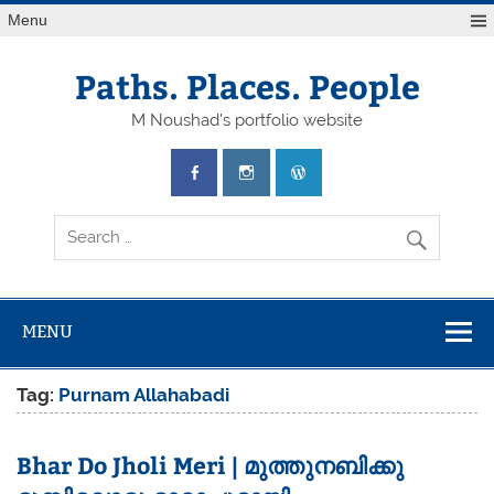
Skip
Menu
to
content
Paths. Places. People
M Noushad's portfolio website
MENU
Tag:
Purnam Allahabadi
Bhar Do Jholi Meri | മുത്തുനബിക്കു