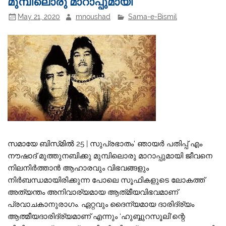
മുമ്പിലൊരു മാറാപ്പുമായി
May 21, 2020
mnoushad
Sama-e-Bismil
സമായേ ബിസ്‌മിൽ 25 | സുപ്രഭാതം’ ഞായർ പതിപ്പ് എം
നൗഷാദ് മുത്തുനബിക്കു മുമ്പിലൊരു മാറാപ്പുമായി ജീവനെ
നിലനിർത്താൻ ആഹാരവും വിഭവങ്ങളും
നിർബന്ധമായിരിക്കുന്ന പോലെ സൂഫികളുടെ ലോകത്ത്
അത്യന്തം അനിവാര്യമായ ആത്‌മീയവിഭവമാണ്
പ്രവാചകാനുരാഗം. ഏറ്റവും ദൈന്യമായ ദാരിദ്ര്യം
ആത്മീയദാരിദ്ര്യമാണ് എന്നും ‘ഹുബ്ബുറസൂലി’ന്റെ