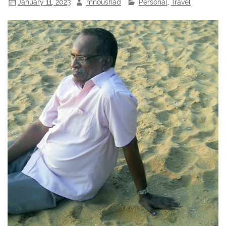
January 11, 2023
mnoushad
Personal
,
Travel