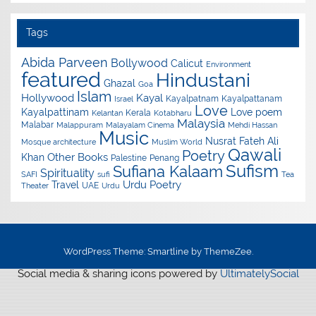
Tags
Abida Parveen
Bollywood
Calicut
Environment
featured
Hindustani
Ghazal
Goa
Islam
Hollywood
Kayal
Kayalpatnam
Kayalpattanam
Israel
Love
Kayalpattinam
Love poem
Kerala
Kelantan
Kotabharu
Malaysia
Malabar
Malappuram
Malayalam Cinema
Mehdi Hassan
Music
Nusrat Fateh Ali
Mosque architecture
Muslim World
Qawali
Poetry
Other Books
Khan
Palestine
Penang
Sufism
Sufiana Kalaam
Spirituality
SAFI
sufi
Tea
Urdu Poetry
Travel
UAE
Theater
Urdu
WordPress Theme: Smartline by ThemeZee.
Social media & sharing icons powered by
UltimatelySocial