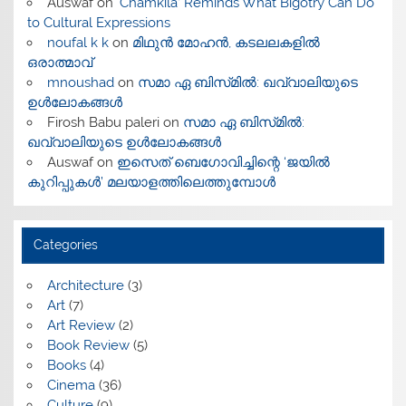
Auswaf
on
‘Chamkila’ Reminds What Bigotry Can Do
to Cultural Expressions
noufal k k
on
മിഥുൻ മോഹൻ, കടലലകളിൽ
ഒരാത്മാവ്
mnoushad
on
സമാ ഏ ബിസ്‌മിൽ: ഖവ്വാലിയുടെ
ഉൾലോകങ്ങൾ
Firosh Babu paleri
on
സമാ ഏ ബിസ്‌മിൽ:
ഖവ്വാലിയുടെ ഉൾലോകങ്ങൾ
Auswaf
on
ഇസെത് ബെഗോവിച്ചിന്റെ ‘ജയിൽ
കുറിപ്പുകൾ’ മലയാളത്തിലെത്തുമ്പോൾ
Categories
Architecture
(3)
Art
(7)
Art Review
(2)
Book Review
(5)
Books
(4)
Cinema
(36)
Culture
(9)