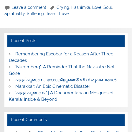
Leave a comment
Crying
,
Hashimka
,
Love
,
Soul
,
Spirituality
,
Suffering
,
Tears
,
Travel
Recent Posts
​Remembering Escobar for a Reason After Three
Decades
‘Nuremberg’: A Reminder That the Nazis Are Not
Gone
പള്ളിപുരാണം: ഡോക്യുമെൻ്ററി നിരൂപണങ്ങൾ
Marakkar: An Epic Cinematic Disaster
‘പള്ളിപുരാണം’ | A Documentary on Mosques of
Kerala: Inside & Beyond
Recent Comments