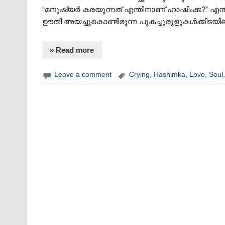
“മനുഷ്യർ കരയുന്നത് എന്തിനാണ് ഹാഷിംക്ക?” എന്ത
ഊതി അയച്ചുകൊണ്ടിരുന്ന പുകച്ചുരുളുകൾക്കിടയില
» Read more
Leave a comment
Crying
,
Hashimka
,
Love
,
Soul