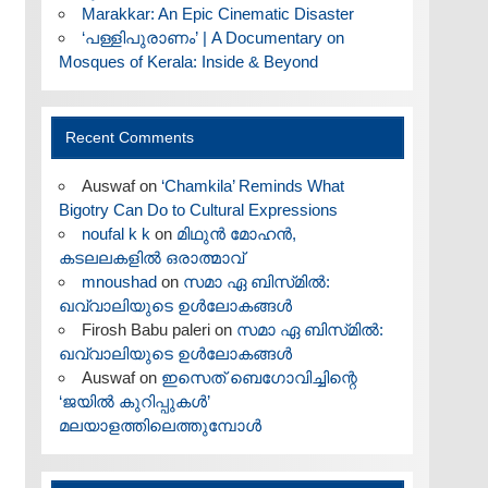
Marakkar: An Epic Cinematic Disaster
‘പള്ളിപുരാണം’ | A Documentary on
Mosques of Kerala: Inside & Beyond
Recent Comments
Auswaf
on
‘Chamkila’ Reminds What
Bigotry Can Do to Cultural Expressions
noufal k k
on
മിഥുൻ മോഹൻ,
കടലലകളിൽ ഒരാത്മാവ്
mnoushad
on
സമാ ഏ ബിസ്‌മിൽ:
ഖവ്വാലിയുടെ ഉൾലോകങ്ങൾ
Firosh Babu paleri
on
സമാ ഏ ബിസ്‌മിൽ:
ഖവ്വാലിയുടെ ഉൾലോകങ്ങൾ
Auswaf
on
ഇസെത് ബെഗോവിച്ചിന്റെ
‘ജയിൽ കുറിപ്പുകൾ’
മലയാളത്തിലെത്തുമ്പോൾ