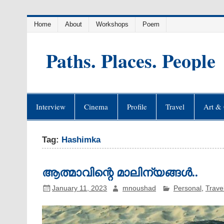
Skip
Home
About
Workshops
Poem
to
content
Paths. Places. People
Interview
Cinema
Profile
Travel
Art & 
Tag:
Hashimka
ആത്മാവിന്റെ മാലിന്യങ്ങൾ..
January 11, 2023
mnoushad
Personal
,
Trave