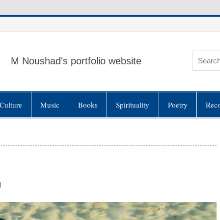
M Noushad's portfolio website
Culture
Music
Books
Spirituality
Poetry
Rec
l