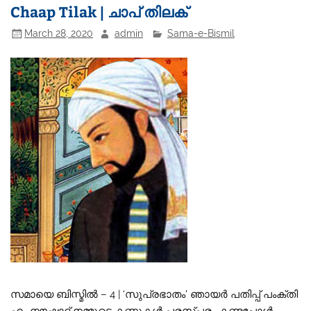
Chaap Tilak | ചാപ് തിലക്
March 28, 2020
admin
Sama-e-Bismil
സമായെ ബിസ്മിൽ – 4 | ‘സുപ്രഭാതം’ ഞായർ പതിപ്പ് പംക്തി
എം നൗഷാദ് നമ്മുടെ കണ്ണുകൾ പരസ്‌പരം കണ്ടപ്പോൾ