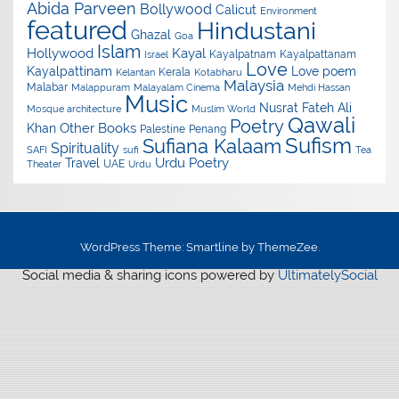
Abida Parveen
Bollywood
Calicut
Environment
featured
Hindustani
Ghazal
Goa
Islam
Hollywood
Kayal
Kayalpatnam
Kayalpattanam
Israel
Love
Kayalpattinam
Love poem
Kerala
Kelantan
Kotabharu
Malaysia
Malabar
Malappuram
Malayalam Cinema
Mehdi Hassan
Music
Nusrat Fateh Ali
Mosque architecture
Muslim World
Qawali
Poetry
Other Books
Khan
Palestine
Penang
Sufism
Sufiana Kalaam
Spirituality
SAFI
sufi
Tea
Urdu Poetry
Travel
UAE
Theater
Urdu
WordPress Theme: Smartline by ThemeZee.
Social media & sharing icons powered by
UltimatelySocial