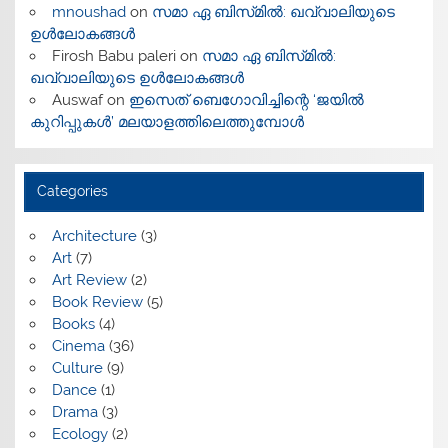
mnoushad
on
സമാ ഏ ബിസ്‌മിൽ: ഖവ്വാലിയുടെ
ഉൾലോകങ്ങൾ
Firosh Babu paleri
on
സമാ ഏ ബിസ്‌മിൽ:
ഖവ്വാലിയുടെ ഉൾലോകങ്ങൾ
Auswaf
on
ഇസെത് ബെഗോവിച്ചിന്റെ ‘ജയിൽ
കുറിപ്പുകൾ’ മലയാളത്തിലെത്തുമ്പോൾ
Categories
Architecture
(3)
Art
(7)
Art Review
(2)
Book Review
(5)
Books
(4)
Cinema
(36)
Culture
(9)
Dance
(1)
Drama
(3)
Ecology
(2)