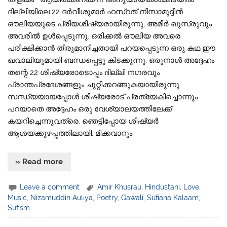
ദില്ലിയിലെ 22 ദർവീശുമാർ ഹസ്‌റത് നിസാമുദ്ദീൻ
ഔലിയയുടെ പ്രിയശിഷ്യരായിരുന്നു, അമീർ ഖുസ്രുവും
അവരിൽ ഉൾപ്പെടുന്നു. ഒരിക്കൽ ഔലിയ അവരെ
പരീക്ഷിക്കാൻ തീരുമാനിച്ചതായി പറയപ്പെടുന്ന ഒരു കഥ ഈ
ഖവാലിയുമായി ബന്ധപ്പെട്ടു കിടക്കുന്നു. ഒരുനാൾ അദ്ദേഹം
തന്റെ 22 ശിഷ്യരോടൊപ്പം ദില്ലി നഗരവും
പ്രാന്തപ്രദേശങ്ങളും ചുറ്റിക്കറങ്ങുകയായിരുന്നു.
സന്ധ്യയായപ്പോൾ ശിഷ്യരോട് പ്രത്യേകിച്ചൊന്നും
പറയാതെ അദ്ദേഹം ഒരു വേശ്യാലയത്തിലേക്ക്
കയറിച്ചെന്നുവത്രെ. ഞെട്ടിപ്പോയ ശിഷ്യർ
ആശയക്കുഴപ്പത്തിലായി. മിക്കവാറും
» Read more
Leave a comment
Amir Khusrau
,
Hindustani
,
Love
,
Music
,
Nizamuddin Auliya
,
Poetry
,
Qawali
,
Sufiana Kalaam
,
Sufism