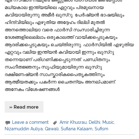
മധ്യകാല ഇന്ത്യയിലെ ഏറ്റവും പ്രമുഖനായ
കവിയായിരുന്നു അമീർ ഖുസ്‌റു. പേർഷ്യൻ ഭാഷയിലും
ഹിന്ദ്‌വിയിലും എഴുതിയ അദ്ദേഹം ദില്ലി മുതൽ
അനത്തൊലിയാ വരെ ഫാർസി സംസാരിച്ചിരുന്ന
ദേശങ്ങളിലെല്ലാം ഒരുകാലത്ത് വായിക്കപ്പെടുകയും
ആദരിക്കപ്പെടുകയും ചെയ്തിരുന്നു. ഫാർസിയിൽ എഴുതിയ
ഏറ്റവും വലിയ ഇന്ത്യൻ കവിയായി ഇന്നും ഖുസ്‌റു
തന്നെയാണ് പരിഗണിക്കപ്പെടുന്നത്. പണ്ഡിതനും
സംഗീതജ്ഞനും സൂഫിയുമായിരുന്ന ഖുസ്‌റു
ദക്ഷിണേഷ്യൻ സാംസ്കാരികപൈതൃകത്തിനും
ആത്മീയതക്കും പകർന്ന ചൈതന്യം അനല്പമാണ്.
അനേകം വിശേഷണങ്ങൾ
» Read more
Leave a comment
Amir Khusrau
,
Dellhi
,
Music
,
Nizamuddin Auliya
,
Qawali
,
Sufiana Kalaam
,
Sufism