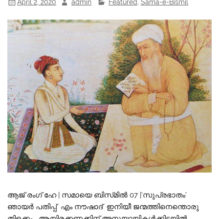
April 2, 2020
admin
Featured
,
Sama-e-Bismil
ആജ് രംഗ് ഹേ | സമായെ ബിസ്‌മിൽ 07 |‘സുപ്രഭാതം’
ഞായർ പതിപ്പ് എം നൗഷാദ് ഇനിയീ ജന്മത്തിനെന്തൊരു
തിളക്കം ആയിരക്കണക്കിന് അനുയായികൾക്കിടയിൽ