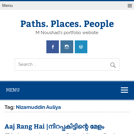
Skip
Menu
to
content
Paths. Places. People
M Noushad's portfolio website
MENU
Tag:
Nizamuddin Auliya
Aaj Rang Hai |നിറപ്പകിട്ടിന്റെ മേളം