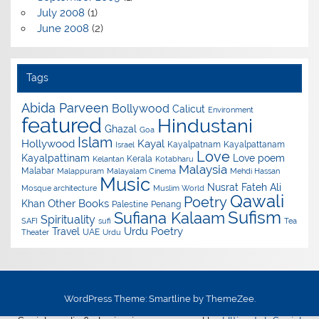
July 2008
(1)
June 2008
(2)
Tags
Abida Parveen
Bollywood
Calicut
Environment
featured
Hindustani
Ghazal
Goa
Islam
Hollywood
Kayal
Kayalpatnam
Kayalpattanam
Israel
Love
Kayalpattinam
Love poem
Kerala
Kelantan
Kotabharu
Malaysia
Malabar
Malappuram
Malayalam Cinema
Mehdi Hassan
Music
Nusrat Fateh Ali
Mosque architecture
Muslim World
Qawali
Poetry
Other Books
Khan
Palestine
Penang
Sufism
Sufiana Kalaam
Spirituality
SAFI
sufi
Tea
Urdu Poetry
Travel
UAE
Theater
Urdu
WordPress Theme: Smartline by ThemeZee.