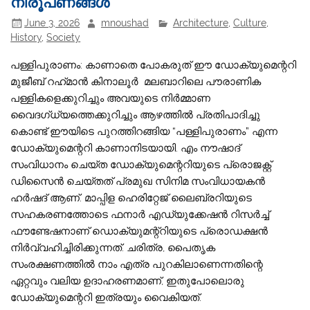
നിരൂപണങ്ങൾ
June 3, 2026
mnoushad
Architecture
,
Culture
,
History
,
Society
പള്ളിപുരാണം: കാണാതെ പോകരുത്‌ ഈ ഡോക്യുമെന്ററി
മുജീബ് റഹ്‌മാൻ കിനാലൂർ മലബാറിലെ പൗരാണിക
പള്ളികളെക്കുറിച്ചും അവയുടെ നിർമ്മാണ
വൈദഗ്ധ്യത്തെക്കുറിച്ചും ആഴത്തിൽ പ്രതിപാദിച്ചു
കൊണ്ട്‌ ഈയിടെ പുറത്തിറങ്ങിയ “പള്ളിപുരാണം” എന്ന
ഡോക്യുമെന്ററി കാണാനിടയായി. എം നൗഷാദ്‌
സംവിധാനം ചെയ്ത ഡോക്യുമെന്ററിയുടെ പ്രൊജക്റ്റ്‌
ഡിസൈൻ ചെയ്തത്‌ പ്രമുഖ സിനിമ സംവിധായകൻ
ഹർഷദ്‌ ആണ്. മാപ്പിള ഹെരിറ്റേജ്‌ ലൈബ്രറിയുടെ
സഹകരണത്തോടെ ഫനാർ എഡ്യുക്കേഷൻ റിസർച്ച്‌
ഫൗണ്ടേഷനാണ് ഡൊക്യുമന്റ്റിയുടെ പ്രൊഡക്ഷൻ
നിർവ്വഹിച്ചിരിക്കുന്നത്‌. ചരിത്ര, പൈതൃക
സംരക്ഷണത്തിൽ നാം എത്ര പുറകിലാണെന്നതിന്റെ
ഏറ്റവും വലിയ ഉദാഹരണമാണ്, ഇതുപോലൊരു
ഡോക്യുമെന്ററി ഇത്രയും വൈകിയത്.