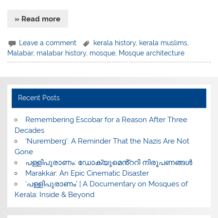
» Read more
Leave a comment
kerala history
,
kerala muslims
,
Malabar
,
malabar history
,
mosque
,
Mosque architecture
Recent Posts
​Remembering Escobar for a Reason After Three
Decades
‘Nuremberg’: A Reminder That the Nazis Are Not
Gone
പള്ളിപുരാണം: ഡോക്യുമെൻ്ററി നിരൂപണങ്ങൾ
Marakkar: An Epic Cinematic Disaster
‘പള്ളിപുരാണം’ | A Documentary on Mosques of
Kerala: Inside & Beyond