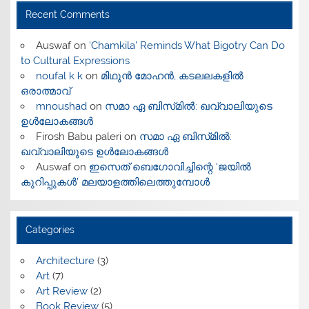
Recent Comments
Auswaf
on
‘Chamkila’ Reminds What Bigotry Can Do
to Cultural Expressions
noufal k k
on
മിഥുൻ മോഹൻ, കടലലകളിൽ
ഒരാത്മാവ്
mnoushad
on
സമാ ഏ ബിസ്‌മിൽ: ഖവ്വാലിയുടെ
ഉൾലോകങ്ങൾ
Firosh Babu paleri
on
സമാ ഏ ബിസ്‌മിൽ:
ഖവ്വാലിയുടെ ഉൾലോകങ്ങൾ
Auswaf
on
ഇസെത് ബെഗോവിച്ചിന്റെ ‘ജയിൽ
കുറിപ്പുകൾ’ മലയാളത്തിലെത്തുമ്പോൾ
Categories
Architecture
(3)
Art
(7)
Art Review
(2)
Book Review
(5)