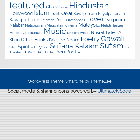
featured
Hindustani
Ghazal
Goa
Islam
Hollywood
Kayal
Kayalpatnam
Kayalpattanam
Israel
Love
Kayalpattinam
Love poem
Kerala
Kelantan
Kotabharu
Malaysia
Malabar
Malappuram
Malayalam Cinema
Mehdi Hassan
Music
Nusrat Fateh Ali
Mosque architecture
Muslim World
Qawali
Poetry
Other Books
Khan
Palestine
Penang
Sufism
Sufiana Kalaam
Spirituality
SAFI
sufi
Tea
Urdu Poetry
Travel
UAE
Theater
Urdu
WordPress Theme: Smartline by ThemeZee.
Social media & sharing icons powered by
UltimatelySocial