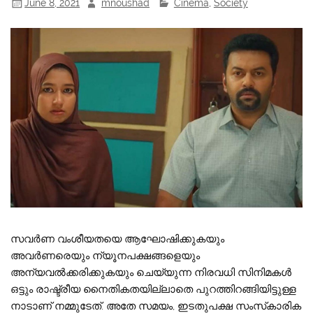
June 8, 2021
mnoushad
Cinema
,
Society
സവർണ വംശീയതയെ ആഘോഷിക്കുകയും
അവർണരെയും ന്യൂനപക്ഷങ്ങളെയും
അന്യവൽക്കരിക്കുകയും ചെയ്യുന്ന നിരവധി സിനിമകൾ
ഒട്ടും രാഷ്ട്രീയ നൈതികതയില്ലാതെ പുറത്തിറങ്ങിയിട്ടുള്ള
നാടാണ് നമ്മുടേത്. അതേ സമയം, ഇടതുപക്ഷ സംസ്‌കാരിക