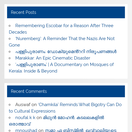
Recent Posts
​Remembering Escobar for a Reason After Three
Decades
‘Nuremberg’: A Reminder That the Nazis Are Not
Gone
പള്ളിപുരാണം: ഡോക്യുമെൻ്ററി നിരൂപണങ്ങൾ
Marakkar: An Epic Cinematic Disaster
‘പള്ളിപുരാണം’ | A Documentary on Mosques of
Kerala: Inside & Beyond
Recent Comments
Auswaf
on
‘Chamkila’ Reminds What Bigotry Can Do
to Cultural Expressions
noufal k k
on
മിഥുൻ മോഹൻ, കടലലകളിൽ
ഒരാത്മാവ്
mnoushad
on
സമാ ഏ ബിസ്‌മിൽ: ഖവ്വാലിയുടെ