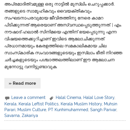
അപ്രമാദിത്വമുള്ള ഒരു നാട്ടിൽ മുസ്‌ലിം ചെറുപ്പക്കാർ,
തങ്ങളുടെ സാമൂഹികവും വൈയക്തികവും
സംഘടനാപരവുമായ ജീവിതത്തിനു നേരെ കാമറ
പിടിക്കുന്നത് ആരെയാണ് അസ്വസ്ഥപ്പെടുത്തുന്നത്. | എം.
നൗഷാദ് ഹലാൽ സിനിമയെ എന്തിന് ഭയപ്പെടുന്നു എന്ന
വിഷയത്തെക്കുറിച്ചാണ് ഇവിടെ ആലോചിക്കുന്നത്.
പ്രധാനമായും കേരളത്തിലെ സമകാലികമായ ചില
സാംസ്‌കാരിക സംവാദങ്ങളുടെയും ഇസ്‌ലാം ഭീതി നിറഞ്ഞ
ചർച്ചകളുടെയും പശ്ചാത്തലത്തിലാണ് ഈ ആലോചന
മുന്നോട്ടു വന്നിട്ടുണ്ടാവുക.
» Read more
Leave a comment
Halal Cinema
,
Halal Love Story
,
Kerala
,
Kerala Leftist Politics
,
Kerala Muslim History
,
Muhsin
Parari
,
Muslim Culture
,
PT Kunhimuhammed
,
Sangh Parivar
,
Savarna
,
Zakariya