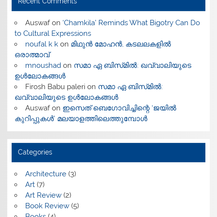
Recent Comments
Auswaf
on
‘Chamkila’ Reminds What Bigotry Can Do
to Cultural Expressions
noufal k k
on
മിഥുൻ മോഹൻ, കടലലകളിൽ
ഒരാത്മാവ്
mnoushad
on
സമാ ഏ ബിസ്‌മിൽ: ഖവ്വാലിയുടെ
ഉൾലോകങ്ങൾ
Firosh Babu paleri
on
സമാ ഏ ബിസ്‌മിൽ:
ഖവ്വാലിയുടെ ഉൾലോകങ്ങൾ
Auswaf
on
ഇസെത് ബെഗോവിച്ചിന്റെ ‘ജയിൽ
കുറിപ്പുകൾ’ മലയാളത്തിലെത്തുമ്പോൾ
Categories
Architecture
(3)
Art
(7)
Art Review
(2)
Book Review
(5)
Books
(4)