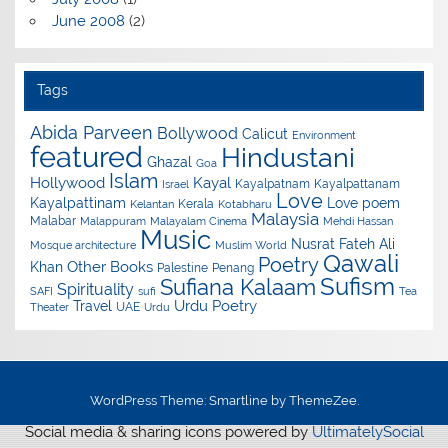
June 2008
(2)
Tags
Abida Parveen
Bollywood
Calicut
Environment
featured
Hindustani
Ghazal
Goa
Islam
Hollywood
Kayal
Kayalpatnam
Kayalpattanam
Israel
Love
Kayalpattinam
Love poem
Kerala
Kelantan
Kotabharu
Malaysia
Malabar
Malappuram
Malayalam Cinema
Mehdi Hassan
Music
Nusrat Fateh Ali
Mosque architecture
Muslim World
Qawali
Poetry
Other Books
Khan
Palestine
Penang
Sufism
Sufiana Kalaam
Spirituality
SAFI
sufi
Tea
Urdu Poetry
Travel
UAE
Theater
Urdu
WordPress Theme: Smartline by ThemeZee.
Social media & sharing icons powered by
UltimatelySocial