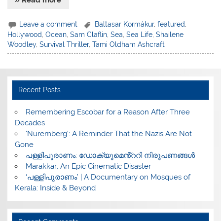
Leave a comment
Baltasar Kormákur
,
featured
,
Hollywood
,
Ocean
,
Sam Claflin
,
Sea
,
Sea Life
,
Shailene
Woodley
,
Survival Thriller
,
Tami Oldham Ashcraft
Recent Posts
​Remembering Escobar for a Reason After Three
Decades
‘Nuremberg’: A Reminder That the Nazis Are Not
Gone
പള്ളിപുരാണം: ഡോക്യുമെൻ്ററി നിരൂപണങ്ങൾ
Marakkar: An Epic Cinematic Disaster
‘പള്ളിപുരാണം’ | A Documentary on Mosques of
Kerala: Inside & Beyond