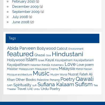
February 2010
(1)
December 2009
(1)
September 2009
(1)
July 2008
(1)
June 2008
(2)
Tags
Abida Parveen
Bollywood
Calicut
Environment
featured
Hindustani
Ghazal
Goa
Islam
Hollywood
Kayal
Kayalpatnam
Kayalpattanam
Israel
Love
Kayalpattinam
Love poem
Kerala
Kelantan
Kotabharu
Malaysia
Malabar
Malappuram
Malayalam Cinema
Mehdi Hassan
Music
Nusrat Fateh Ali
Mosque architecture
Muslim World
Qawali
Poetry
Other Books
Khan
Palestine
Penang
Sufism
Sufiana Kalaam
Spirituality
SAFI
sufi
Tea
Urdu Poetry
Travel
UAE
Theater
Urdu