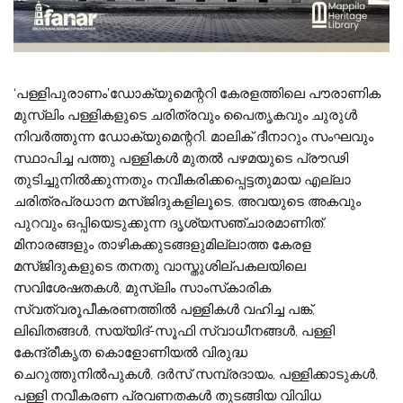
‘പള്ളിപുരാണം’ഡോക്യുമെന്ററി കേരളത്തിലെ പൗരാണിക
മുസ്‌ലിം പള്ളികളുടെ ചരിത്രവും പൈതൃകവും ചുരുൾ
നിവർത്തുന്ന ഡോക്യുമെന്ററി. മാലിക് ദീനാറും സംഘവും
സ്ഥാപിച്ച പത്തു പള്ളികൾ മുതൽ പഴമയുടെ പ്രൗഢി
തുടിച്ചുനിൽക്കുന്നതും നവീകരിക്കപ്പെട്ടതുമായ എല്ലാ
ചരിത്രപ്രധാന മസ്‌ജിദുകളിലൂടെ, അവയുടെ അകവും
പുറവും ഒപ്പിയെടുക്കുന്ന ദൃശ്യസഞ്ചാരമാണിത്.
മിനാരങ്ങളും താഴികക്കുടങ്ങളുമില്ലാത്ത കേരള
മസ്ജിദുകളുടെ തനതു വാസ്തുശില്പകലയിലെ
സവിശേഷതകൾ, മുസ്‌ലിം സാംസ്‌കാരിക
സ്വത്വരൂപീകരണത്തിൽ പള്ളികൾ വഹിച്ച പങ്ക്,
ലിഖിതങ്ങൾ, സയ്യിദ്-സൂഫി സ്വാധീനങ്ങൾ, പള്ളി
കേന്ദ്രീകൃത കൊളോണിയൽ വിരുദ്ധ
ചെറുത്തുനിൽപുകൾ, ദർസ് സമ്പ്രദായം, പള്ളിക്കാടുകൾ,
പള്ളി നവീകരണ പ്രവണതകൾ തുടങ്ങിയ വിവിധ