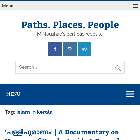
Skip
Menu
to
content
Paths. Places. People
M Noushad's portfolio website
MENU
Tag:
islam in kerala
‘പള്ളിപുരാണം’ | A Documentary on