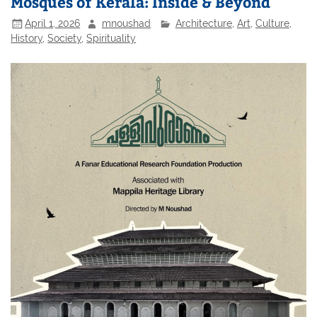
Mosques of Kerala: Inside & Beyond
April 1, 2026
mnoushad
Architecture
,
Art
,
Culture
,
History
,
Society
,
Spirituality