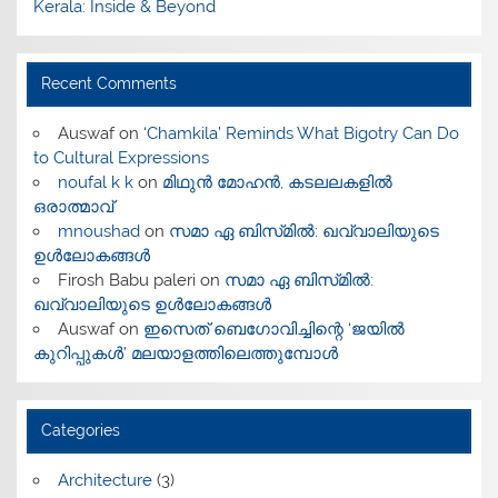
Kerala: Inside & Beyond
Recent Comments
Auswaf
on
‘Chamkila’ Reminds What Bigotry Can Do
to Cultural Expressions
noufal k k
on
മിഥുൻ മോഹൻ, കടലലകളിൽ
ഒരാത്മാവ്
mnoushad
on
സമാ ഏ ബിസ്‌മിൽ: ഖവ്വാലിയുടെ
ഉൾലോകങ്ങൾ
Firosh Babu paleri
on
സമാ ഏ ബിസ്‌മിൽ:
ഖവ്വാലിയുടെ ഉൾലോകങ്ങൾ
Auswaf
on
ഇസെത് ബെഗോവിച്ചിന്റെ ‘ജയിൽ
കുറിപ്പുകൾ’ മലയാളത്തിലെത്തുമ്പോൾ
Categories
Architecture
(3)