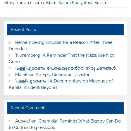
Story
,
iranian cinema
,
Islam
,
Salam Kodiyathur
,
Sufism
Recent Posts
​Remembering Escobar for a Reason After Three
Decades
‘Nuremberg’: A Reminder That the Nazis Are Not
Gone
പള്ളിപുരാണം: ഡോക്യുമെൻ്ററി നിരൂപണങ്ങൾ
Marakkar: An Epic Cinematic Disaster
‘പള്ളിപുരാണം’ | A Documentary on Mosques of
Kerala: Inside & Beyond
Recent Comments
Auswaf
on
‘Chamkila’ Reminds What Bigotry Can Do
to Cultural Expressions