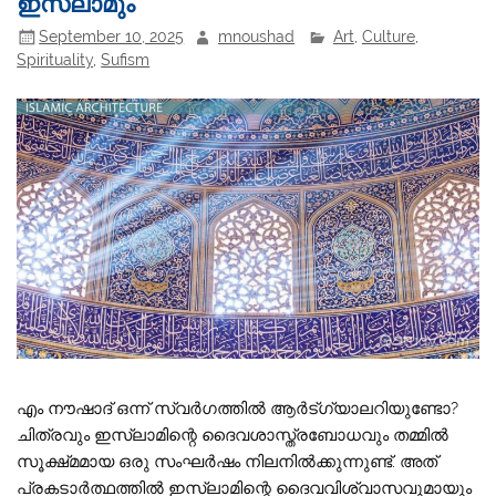
ഇസ്‌ലാമും
September 10, 2025
mnoushad
Art
,
Culture
,
Spirituality
,
Sufism
​എം നൗഷാദ് ​ഒന്ന് സ്വർഗത്തിൽ ആർട്ഗ്യാലറിയുണ്ടോ?
ചിത്രവും ഇസ്‌ലാമിന്റെ ദൈവശാസ്ത്രബോധവും തമ്മിൽ
സൂക്ഷ്‌മമായ ഒരു സംഘർഷം നിലനിൽക്കുന്നുണ്ട്. അത്
പ്രകടാർത്ഥത്തിൽ ഇസ്‌ലാമിന്റെ ദൈവവിശ്വാസവുമായും