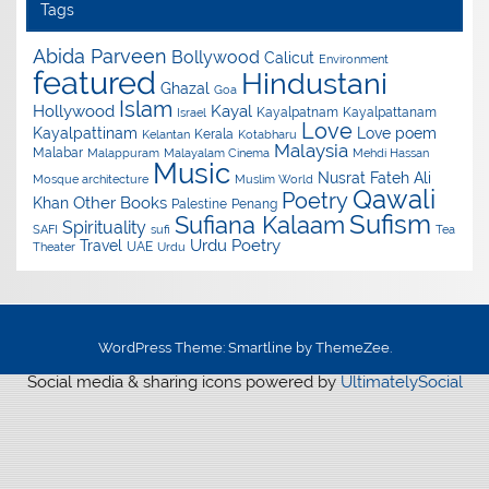
Tags
Abida Parveen
Bollywood
Calicut
Environment
featured
Hindustani
Ghazal
Goa
Islam
Hollywood
Kayal
Kayalpatnam
Kayalpattanam
Israel
Love
Kayalpattinam
Love poem
Kerala
Kelantan
Kotabharu
Malaysia
Malabar
Malappuram
Malayalam Cinema
Mehdi Hassan
Music
Nusrat Fateh Ali
Mosque architecture
Muslim World
Qawali
Poetry
Other Books
Khan
Palestine
Penang
Sufism
Sufiana Kalaam
Spirituality
SAFI
sufi
Tea
Urdu Poetry
Travel
UAE
Theater
Urdu
WordPress Theme: Smartline by ThemeZee.
Social media & sharing icons powered by
UltimatelySocial