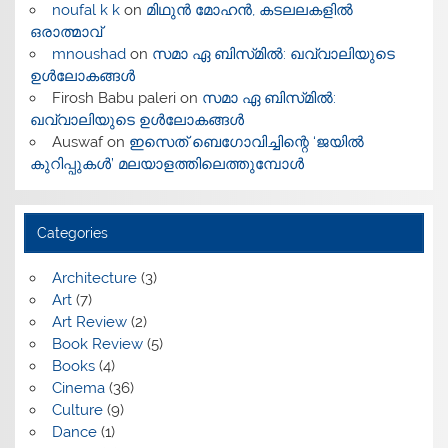
noufal k k
on
മിഥുൻ മോഹൻ, കടലലകളിൽ
ഒരാത്മാവ്
mnoushad
on
സമാ ഏ ബിസ്‌മിൽ: ഖവ്വാലിയുടെ
ഉൾലോകങ്ങൾ
Firosh Babu paleri
on
സമാ ഏ ബിസ്‌മിൽ:
ഖവ്വാലിയുടെ ഉൾലോകങ്ങൾ
Auswaf
on
ഇസെത് ബെഗോവിച്ചിന്റെ ‘ജയിൽ
കുറിപ്പുകൾ’ മലയാളത്തിലെത്തുമ്പോൾ
Categories
Architecture
(3)
Art
(7)
Art Review
(2)
Book Review
(5)
Books
(4)
Cinema
(36)
Culture
(9)
Dance
(1)