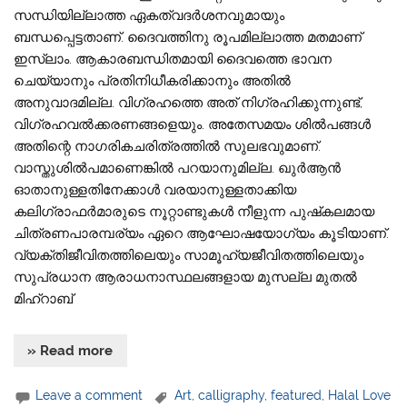
സന്ധിയില്ലാത്ത ഏകത്വദർശനവുമായും
ബന്ധപ്പെട്ടതാണ്. ദൈവത്തിനു രൂപമില്ലാത്ത മതമാണ്
ഇസ്‌ലാം. ആകാരബന്ധിതമായി ദൈവത്തെ ഭാവന
ചെയ്യാനും പ്രതിനിധീകരിക്കാനും അതിൽ
അനുവാദമില്ല. വിഗ്രഹത്തെ അത് നിഗ്രഹിക്കുന്നുണ്ട്,
വിഗ്രഹവൽക്കരണങ്ങളെയും. അതേസമയം ശിൽപങ്ങൾ
അതിന്റെ നാഗരികചരിത്രത്തിൽ സുലഭവുമാണ്.
വാസ്തുശിൽപമാണെങ്കിൽ പറയാനുമില്ല. ഖുർആൻ
ഓതാനുള്ളതിനേക്കാൾ വരയാനുള്ളതാക്കിയ
കലിഗ്രാഫർമാരുടെ നൂറ്റാണ്ടുകൾ നീളുന്ന പുഷ്‌കലമായ
ചിത്രണപാരമ്പര്യം ഏറെ ആഘോഷയോഗ്യം കൂടിയാണ്.
വ്യക്തിജീവിതത്തിലെയും സാമൂഹ്യജീവിതത്തിലെയും
സുപ്രധാന ആരാധനാസ്ഥലങ്ങളായ മുസല്ല മുതൽ
മിഹ്‌റാബ്
» Read more
Leave a comment
Art
,
calligraphy
,
featured
,
Halal Love