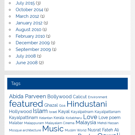
July 2015
(3)
October 2014
(1)
March 2012
(1)
January 2012
(1)
August 2010
(1)
February 2010
(1)
December 2009
(1)
September 2009
(1)
July 2008
(1)
June 2008
(2)
Tags
Abida Parveen
Bollywood
Calicut
Environment
featured
Hindustani
Ghazal
Goa
Islam
Hollywood
Kayal
Kayalpatnam
Kayalpattanam
Israel
Love
Kayalpattinam
Love poem
Kerala
Kelantan
Kotabharu
Malaysia
Malabar
Malappuram
Malayalam Cinema
Mehdi Hassan
Music
Nusrat Fateh Ali
Mosque architecture
Muslim World