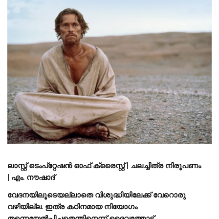
ലാസ്റ്റ് ടെംപ്റ്റേഷന്‍ ഓഫ് ക്രൈസ്റ്റ് | ചലച്ചിത്ര നിരൂപണം
| എം. നൗഷാദ്
വേദനയിലൂടെയല്ലാതെ വിശുദ്ധിയിലേക്ക് വേറൊരു
വഴിയില്ല. ഇത്ര കഠിനമായ നിയോഗം
തന്നെയേല്‍പ്പിച്ചതെന്തി​​നെന്ന് ദൈവത്തോട്