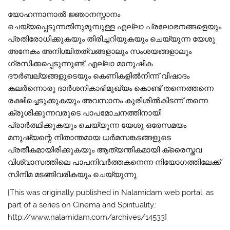
യോഹന്നാനാല്‍ ജ്ഞാനസ്നാനം
ചെയ്യപ്പെടുന്നതിനുമുമ്പുള്ള എല്ലാ പ്രലോഭനങ്ങളെയും
പ്രതിരോധിക്കുകയും തിരിച്ചറിയുകയും ചെയ്യുന്ന യേശു
അനേകം അനിശ്ചിതത്വങ്ങളാലും സംശയങ്ങളാലും
ഗ്രസിക്കപ്പെടുന്നുണ്ട്. എല്ലാ മാനുഷിക
ദൗര്‍ബല്യങ്ങളുടെയും കെണികളില്‍നിന്ന് വിഷാദം
കലര്‍ന്നൊരു ദാര്‍ശനികാഭിമുഖ്യം കൊണ്ട് തന്നെത്തന്നെ
രക്ഷിച്ചെടുക്കുകയും അവസാനം കുരിശില്‍കിടന്ന് തന്നെ
ക്രൂശിക്കുന്നവരുടെ പാപമോചനത്തിനായി
പ്രാര്‍ത്ഥിക്കുകയും ചെയ്യുന്ന യേശു ഒരേസമയം
മനുഷ്യന്റെ നിതാന്തമായ ധര്‍മസങ്കടങ്ങളുടെ
പ്രതീകമായിരിക്കുകയും ആത്യന്തികമായി ക്രൈസ്തവ
വിശ്വാസത്തിലെ പാപനിവര്‍ത്തകനെന്ന നിയോഗത്തിലേക്ക്
സിനിമ മടങ്ങിവരികയും ചെയ്യുന്നു.
[This was originally published in Nalamidam web portal, as
part of a series on Cinema and Spirituality.:
http://www.nalamidam.com/archives/14533]