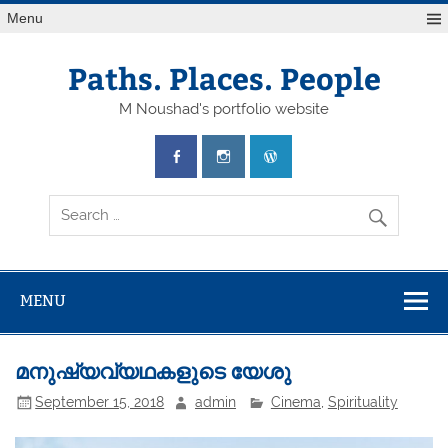
Skip
Menu
to
content
Paths. Places. People
M Noushad's portfolio website
MENU
മനുഷ്യവ്യഥകളുടെ യേശു
September 15, 2018
admin
Cinema
,
Spirituality