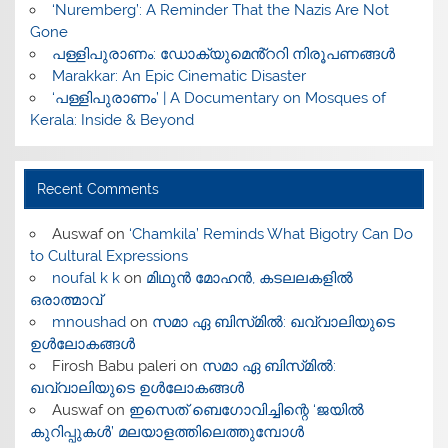
‘Nuremberg’: A Reminder That the Nazis Are Not
Gone
പള്ളിപുരാണം: ഡോക്യുമെൻ്ററി നിരൂപണങ്ങൾ
Marakkar: An Epic Cinematic Disaster
‘പള്ളിപുരാണം’ | A Documentary on Mosques of
Kerala: Inside & Beyond
Recent Comments
Auswaf
on
‘Chamkila’ Reminds What Bigotry Can Do
to Cultural Expressions
noufal k k
on
മിഥുൻ മോഹൻ, കടലലകളിൽ
ഒരാത്മാവ്
mnoushad
on
സമാ ഏ ബിസ്‌മിൽ: ഖവ്വാലിയുടെ
ഉൾലോകങ്ങൾ
Firosh Babu paleri
on
സമാ ഏ ബിസ്‌മിൽ:
ഖവ്വാലിയുടെ ഉൾലോകങ്ങൾ
Auswaf
on
ഇസെത് ബെഗോവിച്ചിന്റെ ‘ജയിൽ
കുറിപ്പുകൾ’ മലയാളത്തിലെത്തുമ്പോൾ