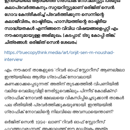
ഇന്ത്യയിലെ ആദ്യത്തെ ഗ്രാഫിക് നോവലിസ്റ്റും പ്രമുഖ
കലാപ്രവർത്തകനും സറ്റയറിസ്റ്റുമാണ് ഒരിജിത് സെൻ.
ഗോവ കേന്ദ്രീകരിച്ച് പ്രവർത്തിക്കുന്ന സെന്നിന്റെ
കലാജീവിതം, രാഷ്ട്രീയം, ഹാസ്യത്തിന്റെ രാഷ്ട്രീയ
സാദ്ധ്യതകൾ എന്നിങ്ങനെ വിവിധ വിഷയങ്ങളെപ്പറ്റി എം
നൗഷാദുമായുള്ള അഭിമുഖം. [കടപ്പാട്: ട്രൂ കോപ്പി തിങ്ക്.
ചിത്രങ്ങൾ: ഒരിജിത് സെൻ ശേഖരം
]
https://truecopythink.media/art/orijit-sen-m-noushad-
interview
എം. നൗഷാദ്​: താങ്കളുടെ ‘റിവർ ഓഫ് സ്റ്റോറീസ്’ ആണല്ലോ
ഇന്ത്യയിലെ ആദ്യ ഗ്രാഫിക് നോവലായി
കണക്കാക്കപ്പെടുന്നത്. അതിന് തുടക്കത്തിൽ വിപണിയിൽ
വലിയ വെല്ലുവിളി നേരിട്ടുവെങ്കിലും പിന്നീട് കോമിക്‌സ്-
ഗ്രാഫിക് നോവൽ മേഖലയെ വികസിപ്പിച്ചെടുക്കാൻ താങ്കൾ
പല രീതിയിൽ പ്രവർത്തിക്കുകയുണ്ടായി. ഇന്ത്യയിൽ
ഗ്രാഫിക് നോവലിന്റെ നിലവിലെ അവസ്ഥയെന്താണ്?
ഒർജിത്​ സെൻ: 1994- ലാണ് ‘റിവർ ഓഫ് സ്റ്റോറീസ്’
പുറത്തുവരുന്നത്. അക്കാലത്ത് ഈ മാധ്യമം അത്ര