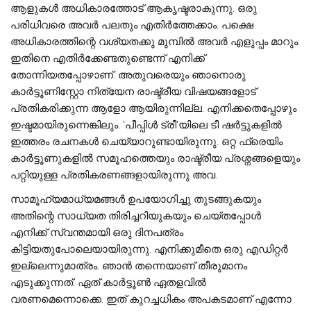
ആളുകൾ അധികാരത്തോട് ആകൃഷ്ടരാകുന്നു. ഒരു
പരിധിവരെ അവർ പലതും എതിർത്തേക്കാം. പക്ഷെ
അധികാരത്തിന്റെ വശ്യതക്കു മുമ്പിൽ അവർ എളുപ്പം മാറും.
ഇതിനെ എതിർക്കേണ്ടതുണ്ടെന്ന് എനിക്ക്
തോന്നിയതപ്പോഴാണ്. അതുവരെയും ഞാനൊരു
കാർട്ടൂണിസ്റ്റോ നിത്യേന രാഷ്ട്രീയ വിഷയങ്ങളോട്
പ്രതികരിക്കുന്ന ആളോ ആയിരുന്നില്ല. എനിക്കതെപ്പോഴും
ഇഷ്ടമായിരുന്നെങ്കിലും. ‘പീപ്പിൾ ട്രീ’യിലെ ടീ ഷർട്ടുകളിൽ
ഇത്തരം രചനകൾ ചെയ്യാറുണ്ടായിരുന്നു. ഒറ്റ ഫ്രെയിം
കാർട്ടൂണുകളിൽ സമൂഹത്തെയും രാഷ്ട്രീയ പ്രശ്നങ്ങളെയും
പറ്റിയുള്ള പ്രതികരണങ്ങളായിരുന്നു അവ.
സാമൂഹ്യമാധ്യമങ്ങൾ ഉപയോഗിച്ചു തുടങ്ങുകയും
അതിന്റെ സാധ്യത തിരിച്ചറിയുകയും ചെയ്തപ്പോൾ
എനിക്ക് സ്വന്തമായി ഒരു ദിനപത്രം
കിട്ടിയതുപോലെയായിരുന്നു. എനിക്കുമീതെ ഒരു എഡിറ്റർ
ഇല്ലെന്നുമാത്രം. ഞാൻ തന്നെയാണ് തീരുമാനം
എടുക്കുന്നത്. ഏത് കാർട്ടൂൺ ഏതളവിൽ
വരണമെന്നൊക്കെ. ഇത് കുറച്ചധികം അപകടമാണ് എന്നോ