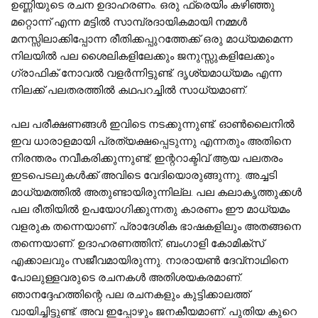
ഉണ്ണിയുടെ രചന ഉദാഹരണം. ഒരു ഫ്രെയിം കഴിഞ്ഞു
മറ്റൊന്ന് എന്ന മട്ടിൽ സാമ്പ്രദായികമായി നമ്മൾ
മനസ്സിലാക്കിപ്പോന്ന രീതിക്കപ്പുറത്തേക്ക് ഒരു മാധ്യമമെന്ന
നിലയിൽ പല ശൈലികളിലേക്കും ജനുസ്സുകളിലേക്കും
ഗ്രാഫിക് നോവൽ വളർന്നിട്ടുണ്ട്. ദൃശ്യമാധ്യമം എന്ന
നിലക്ക് പലതരത്തിൽ കഥപറച്ചിൽ സാധ്യമാണ്.
പല പരീക്ഷണങ്ങൾ ഇവിടെ നടക്കുന്നുണ്ട്. ഓൺലൈനിൽ
ഇവ ധാരാളമായി പ്രത്യക്ഷപ്പെടുന്നു എന്നതും അതിനെ
നിരന്തരം നവീകരിക്കുന്നുണ്ട്; ഇന്ററാക്ടിവ് ആയ പലതരം
ഇടപെടലുകൾക്ക് അവിടെ വേദിയൊരുങ്ങുന്നു. അച്ചടി
മാധ്യമത്തിൽ അതുണ്ടായിരുന്നില്ല. പല കലാകൃത്തുക്കൾ
പല രീതിയിൽ ഉപയോഗിക്കുന്നതു കാരണം ഈ മാധ്യമം
വളരുക തന്നെയാണ്. പ്രാദേശിക ഭാഷകളിലും അതങ്ങനെ
തന്നെയാണ്. ഉദാഹരണത്തിന്​, ബംഗാളി കോമിക്സ്
എക്കാലവും സജീവമായിരുന്നു. നാരായൺ ദേവ്‌നാഥിനെ
പോലുള്ളവരുടെ രചനകൾ അതിശയകരമാണ്.
ഞാനദ്ദേഹത്തിന്റെ പല രചനകളും കുട്ടിക്കാലത്ത്
വായിച്ചിട്ടുണ്ട്. അവ ഇപ്പോഴും ജനകീയമാണ്. പുതിയ കുറെ