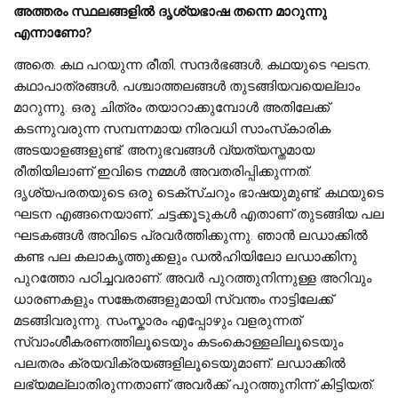
അത്തരം സ്ഥലങ്ങളിൽ ദൃശ്യഭാഷ തന്നെ മാറുന്നു
എന്നാണോ?
അതെ. കഥ പറയുന്ന രീതി, സന്ദർഭങ്ങൾ, കഥയുടെ ഘടന,
കഥാപാത്രങ്ങൾ, പശ്ചാത്തലങ്ങൾ തുടങ്ങിയവയെല്ലാം
മാറുന്നു. ഒരു ചിത്രം തയാറാക്കുമ്പോൾ അതിലേക്ക്
കടന്നുവരുന്ന സമ്പന്നമായ നിരവധി സാംസ്‌കാരിക
അടയാളങ്ങളുണ്ട്. അനുഭവങ്ങൾ വ്യത്യസ്തമായ
രീതിയിലാണ് ഇവിടെ നമ്മൾ അവതരിപ്പിക്കുന്നത്.
ദൃശ്യപരതയുടെ ഒരു ടെക്​സ്​ചറും ഭാഷയുമുണ്ട്. കഥയുടെ
ഘടന എങ്ങനെയാണ്, ചട്ടക്കൂടുകൾ എതാണ് തുടങ്ങിയ പല
ഘടകങ്ങൾ അവിടെ പ്രവർത്തിക്കുന്നു. ഞാൻ ലഡാക്കിൽ
കണ്ട പല കലാകൃത്തുക്കളും ഡൽഹിയിലോ ലഡാക്കിനു
പുറത്തോ പഠിച്ചവരാണ്. അവർ പുറത്തുനിന്നുള്ള അറിവും
ധാരണകളും സങ്കേതങ്ങളുമായി സ്വന്തം നാട്ടിലേക്ക്
മടങ്ങിവരുന്നു. സംസ്കാരം എപ്പോഴും വളരുന്നത്
സ്വാംശീകരണത്തിലൂടെയും കടംകൊള്ളലിലൂടെയും
പലതരം ക്രയവിക്രയങ്ങളിലൂടെയുമാണ്. ലഡാക്കിൽ
ലഭ്യമല്ലാതിരുന്നതാണ് അവർക്ക് പുറത്തുനിന്ന് കിട്ടിയത്.