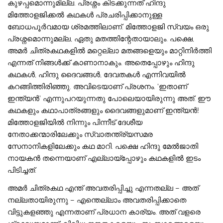
കുഴപ്പമൊന്നുമില്ല. പ്രശ്നം കിടക്കുന്നത് ഹിന്ദു
മിത്തോളജിക്കൽ കഥകൾ പ്രചരിപ്പിക്കാനുള്ള
ബോധപൂർവമായ ശ്രമത്തിലാണ്. മിത്തോളജി സ്വയം ഒരു
പ്രശ്നമൊന്നുമല്ല, ഏതു മതത്തിന്റേതായാലും. പക്ഷെ,
അമർ ചിത്രകഥകളിൽ മറ്റെല്ലാ മതങ്ങളെയും മാറ്റിനിർത്തി
എന്നത് നിങ്ങൾക്ക് കാണാനാകും. അതെപ്പോഴും ഹിന്ദു
കഥകൾ, ഹിന്ദു ദൈവങ്ങൾ, ദേവതകൾ എന്നിവയിൽ
കറങ്ങിത്തിരിഞ്ഞു. അവിടെയാണ് പ്രശനം. ‘ഇതാണ്
ഇന്ത്യൻ’ എന്നുപറയുന്നതു പോലെയായിരുന്നു അത്. ഈ
കഥകളും കഥാപാത്രങ്ങളും ദൈവങ്ങളുമാണ് ഇന്ത്യൻ!
മിത്തോളജിയിൽ നിന്നും പിന്നീട് ദേശീയ
നേതാക്കന്മാരിലേക്കും സ്വാതന്ത്ര്യസമര
സേനാനികളിലേക്കും കഥ മാറി. പക്ഷെ ഹിന്ദു മേൽജാതി
നായകൻ തന്നെയാണ് എല്ലായ്‌പ്പോഴും കഥകളിൽ ഇടം
പിടിച്ചത്.
അമർ ചിത്രകഥ എന്ത് അവതരിപ്പിച്ചു എന്നതല്ല – അത്
നല്ലതായിരുന്നു – എന്തെല്ലാം അവതരിപ്പിക്കാതെ
വിട്ടുകളഞ്ഞു എന്നതാണ് പ്രധാന കാര്യം. അത് വളരെ