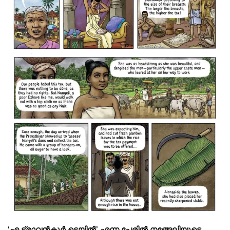
‘എ ട്രാവൻകൂർ ടെയിൽ’ എന്ന പേരിൽ നങ്ങേലിയുടെ