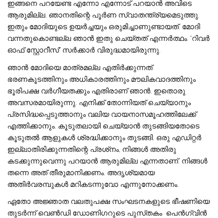
ഇങ്ങനെ പറയേണ്ട എന്നോ എന്നോട് പറയാൻ അവിടെ
ആരുമില്ല. ഞാനതിന്റെ പൂർണ സ്വാതന്ത്ര്യമെടുത്തു.
ഇതും മോദിയുടെ ഉയർച്ചയും ഒരുമിച്ചാണുണ്ടായത്. മോദി
വന്നതുകൊണ്ടല്ല ഞാൻ ഇതു ചെയ്തത് എന്നർത്ഥം. ‘റിവർ
ഓഫ് സ്റ്റോറീസ്’ സർക്കാർ വിരുദ്ധമായിരുന്നു.
ഞാൻ മോദിയെ മാത്രമല്ല എതിർക്കുന്നത്.
ഭരണകൂടത്തിനും അധികാരത്തിനും മൗലികവാദത്തിനും
ഭൂരിപക്ഷ വർഗീയതക്കും എതിരാണ് ഞാൻ. ഇതൊരു
അവസരമായിരുന്നു. എനിക്ക് തോന്നിയത് ചെയ്യാനും
പ്രസിദ്ധപ്പെടുത്താനും വലിയ വായനാസമൂഹത്തിലേക്ക്
എത്തിക്കാനും. കൂടുതലായി ചെയ്യാൻ തുടങ്ങിയതോടെ
കൂടുതൽ ആളുകൾ ശ്രദ്ധിക്കാനും തുടങ്ങി. ഒരു എഡിറ്റർ
ഇല്ലാതിരിക്കുന്നതിന്റെ പ്രശ്‌നം, നിങ്ങൾ അതിരു
കടക്കുന്നുവെന്നു പറയാൻ ആരുമില്ല എന്നതാണ്. നിങ്ങൾ
തന്നെ അത് തീരുമാനിക്കണം. അദൃശ്യമായ
അതിർവരമ്പുകൾ മറികടന്നുവോ എന്നുനോക്കണം.
ഏതോ അജ്ഞാത വലതുപക്ഷ സംഘടനകളുടെ ഭീഷണിയെ
തുടർന്ന് വെൺഡി ഡോണിഗറുടെ പുസ്‌തകം പെൻഗ്വിൻ