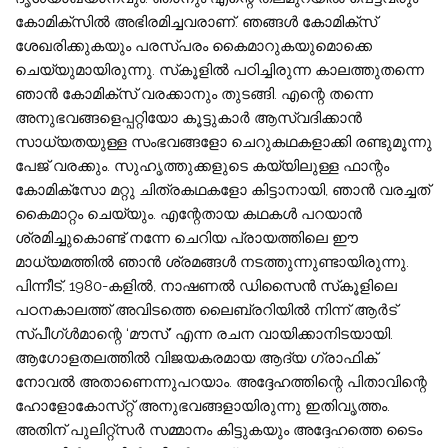
കോമിക്സിൽ അഭിരമിച്ചവരാണ്. ഞങ്ങൾ കോമിക്സ്
ശേഖരിക്കുകയും പരസ്പരം കൈമാറുകയുമൊക്കെ
ചെയ്യുമായിരുന്നു. സ്‌കൂളിൽ പഠിച്ചിരുന്ന കാലത്തുതന്നെ
ഞാൻ കോമിക്സ് വരക്കാനും തുടങ്ങി. എന്റെ തന്നെ
അനുഭവങ്ങളെപ്പറ്റിയോ കൂട്ടുകാർ ആസ്വദിക്കാൻ
സാധ്യതയുള്ള സംഭവങ്ങളോ ചെറുകഥകളാക്കി രണ്ടുമൂന്നു
പേജ് വരക്കും. സുഹൃത്തുക്കളുടെ കയ്യിലുള്ള ഫാന്റം
കോമിക്‌സോ മറ്റു ചിത്രകഥകളോ കിട്ടാനായി, ഞാൻ വരച്ചത്
കൈമാറ്റം ചെയ്യും. എന്റേതായ കഥകൾ പറയാൻ
ശ്രമിച്ചുകൊണ്ട് നന്നേ ചെറിയ പ്രായത്തിലെ ഈ
മാധ്യമത്തിൽ ഞാൻ ശ്രമങ്ങൾ നടത്തുന്നുണ്ടായിരുന്നു.
പിന്നീട്, 1980-കളിൽ, നാഷണൽ ഡിസൈൻ സ്‌കൂളിലെ
പഠനകാലത്ത് അവിടത്തെ ലൈബ്രറിയിൽ നിന്ന് ആർട്
സ്പീഗ്ൾമാന്റെ ‘മൗസ്’ എന്ന രചന വായിക്കാനിടയായി.
ആഗോളതലത്തിൽ വിജയകരമായ ആദ്യ ഗ്രാഫിക്
നോവൽ അതാണെന്നുപറയാം. അദ്ദേഹത്തിന്റെ പിതാവിന്റെ
ഹോളോകോസ്​റ്റ്​ അനുഭവങ്ങളായിരുന്നു ഇതിവൃത്തം.
അതിന്​ പുലിറ്റ്സർ സമ്മാനം കിട്ടുകയും അദ്ദേഹത്തെ ടൈം