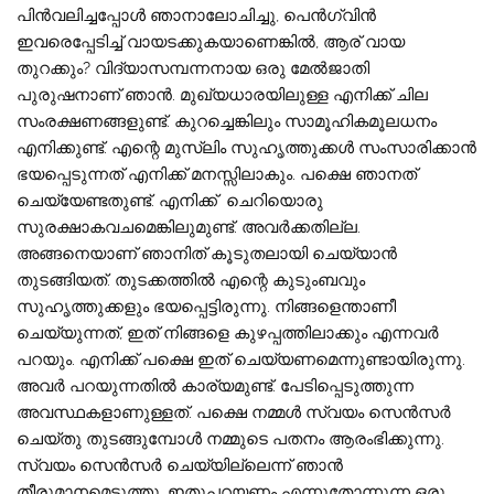
പിൻവലിച്ചപ്പോൾ ഞാനാലോചിച്ചു, പെൻഗ്വിൻ
ഇവരെപ്പേടിച്ച് വായടക്കുകയാണെങ്കിൽ, ആര് വായ
തുറക്കും? വിദ്യാസമ്പന്നനായ ഒരു മേൽജാതി
പുരുഷനാണ് ഞാൻ. മുഖ്യധാരയിലുള്ള എനിക്ക് ചില
സംരക്ഷണങ്ങളുണ്ട്. കുറച്ചെങ്കിലും സാമൂഹികമൂലധനം
എനിക്കുണ്ട്. എന്റെ മുസ്‌ലിം സുഹൃത്തുക്കൾ സംസാരിക്കാൻ
ഭയപ്പെടുന്നത് എനിക്ക് മനസ്സിലാകും. പക്ഷെ ഞാനത്
ചെയ്യേണ്ടതുണ്ട്. എനിക്ക് ചെറിയൊരു
സുരക്ഷാകവചമെങ്കിലുമുണ്ട്. അവർക്കതില്ല.
അങ്ങനെയാണ് ഞാനിത് കൂടുതലായി ചെയ്യാൻ
തുടങ്ങിയത്. തുടക്കത്തിൽ എന്റെ കുടുംബവും
സുഹൃത്തുക്കളും ഭയപ്പെട്ടിരുന്നു. നിങ്ങളെന്താണീ
ചെയ്യുന്നത്, ഇത് നിങ്ങളെ കുഴപ്പത്തിലാക്കും എന്നവർ
പറയും. എനിക്ക് പക്ഷെ ഇത് ചെയ്യണമെന്നുണ്ടായിരുന്നു.
അവർ പറയുന്നതിൽ കാര്യമുണ്ട്. പേടിപ്പെടുത്തുന്ന
അവസ്ഥകളാണുള്ളത്. പക്ഷെ നമ്മൾ സ്വയം സെൻസർ
ചെയ്തു തുടങ്ങുമ്പോൾ നമ്മുടെ പതനം ആരംഭിക്കുന്നു.
സ്വയം സെൻസർ ചെയ്യില്ലെന്ന് ഞാൻ
തീരുമാനമെടുത്തു. ഇതുപറയണം എന്നുതോന്നുന്ന ഒരു