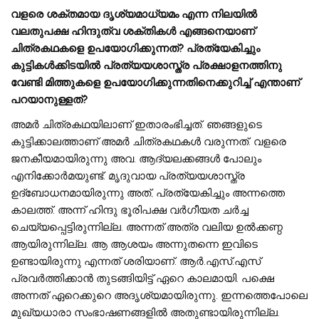
വളരെ ശക്തമായ ദൃശ്യമാധ്യമം എന്ന നിലയിൽ
വലതുപക്ഷ ഹിന്ദുത്വ ശക്തികൾ എങ്ങനെയാണ്
ചിത്രകഥകളെ ഉപയോഗിക്കുന്നത്? പ്രത്യേകിച്ചും
കുട്ടികൾക്കിടയിൽ പ്രത്യയശാസ്ത്ര പ്രക്ഷാളനത്തിനു
വേണ്ടി മിത്തുകളെ ഉപയോഗിക്കുന്നതിനെക്കുറിച്ച് എന്താണ്
പറയാനുള്ളത്?
അമർ ചിത്രകഥയിലാണ് ഇതാരംഭിച്ചത്. ഞങ്ങളുടെ
കുട്ടിക്കാലത്താണ് അമർ ചിത്രകഥകൾ വരുന്നത്. വളരെ
ജനകീയമായിരുന്നു അവ. ആദ്യലക്കങ്ങൾ പോലും
എനിക്കോർമയുണ്ട്. മൃദുവായ പ്രത്യയശാസ്ത്ര
ഉദ്ബോധനമായിരുന്നു അത്, പ്രത്യേകിച്ചും അന്നത്തെ
കാലത്ത്. അന്ന് ഹിന്ദു ഭൂരിപക്ഷ വർഗീയത ചർച്ച
ചെയ്യപ്പെട്ടിരുന്നില്ല. അന്നത് അത്ര വലിയ ഉൽക്കണ്ഠ
ആയിരുന്നില്ല. ആ ആശയം അന്നുതന്നെ ഇവിടെ
ഉണ്ടായിരുന്നു എന്നത് ശരിയാണ്. ആർ.എസ്.എസ്
പ്രവർത്തിക്കാൻ തുടങ്ങിയിട്ട് ഏറെ കാലമായി. പക്ഷെ
അന്നത് ഏറെക്കുറെ അദൃശ്യമായിരുന്നു. ഇന്നത്തെപോലെ
മുഖ്യധാരാ സംഭാഷണങ്ങളിൽ അതുണ്ടായിരുന്നില്ല.