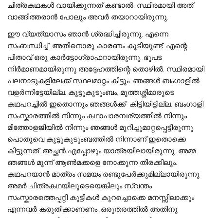
ചിത്രകഥകൾ വായിക്കുന്നത് കണ്ടാൽ. സ്ഥിരമായി അത്
വാങ്ങിത്തരാൻ പോലും അവർ തയാറായിരുന്നു.
ഈ വ്യത്യാസം ഞാൻ ശ്രദ്ധിച്ചിരുന്നു. എന്നെ
സംബന്ധിച്ച് അതിനൊരു കാരണം കൂടിയുണ്ട്. എന്റെ
പിതാവ് ഒരു കാർട്ടോഗ്രാഫറായിരുന്നു. ഭൂപട
നിർമാണമായിരുന്നു അദ്ദേഹത്തിന്റെ തൊഴിൽ. സ്ഥിരമായി
പലനാടുകളിലേക്ക് സ്ഥലമാറ്റം കിട്ടും. ഞങ്ങൾ ബംഗാളിൽ
വളർന്നിട്ടേയില്ല. കൂട്ടുകുടുംബം, മുത്തശ്ശിമാരുടെ
കഥപറച്ചിൽ ഇതൊന്നും ഞങ്ങൾക്ക് കിട്ടിയിട്ടില്ല. ബംഗാളി
സംസ്കാരത്തിൽ നിന്നും കഥാപാരമ്പര്യത്തിൽ നിന്നും
മിത്തോളജിയിൽ നിന്നും ഞങ്ങൾ മുറിച്ചുമാറ്റപ്പെട്ടിരുന്നു.
പൊതുവെ കൂട്ടുകുടുംബത്തിൽ നിന്നാണ് ഇതൊക്കെ
കിട്ടുന്നത്. അച്ഛൻ എപ്പോഴും യാത്രയിലായിരുന്നു. അമ്മ
ഞങ്ങൾ മൂന്ന് ആൺമക്കളെ നോക്കുന്ന തിരക്കിലും.
കഥപറയാൻ മാത്രം സമയം രണ്ടുപേർക്കുമില്ലായിരുന്നു
അമർ ചിത്രകഥയിലൂടെയെങ്കിലും സ്വന്തം
സംസ്കാരത്തെപ്പറ്റി കുട്ടികൾ കുറച്ചൊക്കെ മനസ്സിലാക്കും
എന്നവർ കരുതിക്കാണണം. ഒരുതരത്തിൽ അതിനു