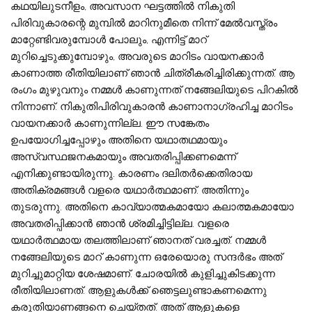
കഥയിലുടനീളം, അവസാന ഘട്ടത്തിൽ നികുതി
പിരിവുകാരന്റെ മുമ്പിൽ മാറിനുമീതെ നിന്ന് മേൽവസ്ത്രം
മാറ്റേണ്ടിവരുമ്പോൾ പോലും, എന്നിട്ട് മാറ്
മുറിച്ചെടുക്കുമ്പോഴും, അവരുടെ മാറിടം വായനക്കാർ
കാണാത്ത രീതിയിലാണ് ഞാൻ ചിത്രീകരിച്ചിരിക്കുന്നത്. ആ
രംഗം മുഴുവനും നമ്മൾ കാണുന്നത് നങ്ങേലിയുടെ പിറകിൽ
നിന്നാണ്. നികുതിപിരിവുകാരൻ കാണാനാഗ്രഹിച്ച മാറിടം
വായനക്കാർ കാണുന്നില്ല. ഈ സങ്കേതം
ഉപയോഗിച്ചപ്പോഴും അതിനെ യഥാതഥമായും
അസ്വസ്ഥജനകമായും അവതരിപ്പിക്കണമെന്ന്
എനിക്കുണ്ടായിരുന്നു. കാരണം ദലിതർക്കെതിരായ
അതിക്രമങ്ങൾ വളരെ യഥാർത്ഥമാണ്. അതിന്നും
തുടരുന്നു. അതിനെ കാവ്യാത്മകമായോ കലാത്മകമായോ
അവതരിപ്പിക്കാൻ ഞാൻ ശ്രമിച്ചിട്ടില്ല. വളരെ
യഥാർത്ഥമായ തലത്തിലാണ് ഞാനത് വരച്ചത്. നമ്മൾ
നങ്ങേലിയുടെ മാറ് കാണുന്ന ഒരേയൊരു സന്ദർഭം അത്
മുറിച്ചുമാറ്റിയ ശേഷമാണ്. ചോരയിൽ കുളിച്ചുകിടക്കുന്ന
രീതിയിലാണത്. ആളുകൾക്ക് ഞെട്ടലുണ്ടാകണമെന്നു
കരുതിയാണങ്ങനെ ചെയ്‌തത്‌. അത് ആളുകളെ