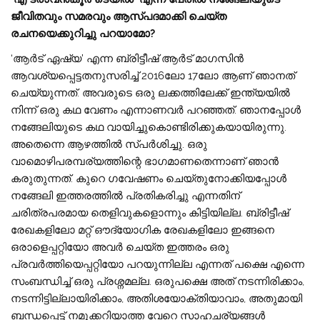
ജീവിതവും സമരവും ആസ്പദമാക്കി ചെയ്ത
രചനയെക്കുറിച്ചു പറയാമോ?
‘ആർട് ഏഷ്യ’ എന്ന ബ്രിട്ടീഷ് ആർട് മാഗസിൻ
ആവശ്യപ്പെട്ടതനുസരിച്ച് 2016ലോ 17ലോ ആണ് ഞാനത്
ചെയ്യുന്നത്. അവരുടെ ഒരു ലക്കത്തിലേക്ക് ഇന്ത്യയിൽ
നിന്ന് ഒരു കഥ വേണം എന്നാണവർ പറഞ്ഞത്. ഞാനപ്പോൾ
നങ്ങേലിയുടെ കഥ വായിച്ചുകൊണ്ടിരിക്കുകയായിരുന്നു.
അതെന്നെ ആഴത്തിൽ സ്പർശിച്ചു. ഒരു
വാമൊഴിപരമ്പര്യത്തിന്റെ ഭാഗമാണതെന്നാണ് ഞാൻ
കരുതുന്നത്. കുറെ ഗവേഷണം ചെയ്തുനോക്കിയപ്പോൾ
നങ്ങേലി ഇത്തരത്തിൽ പ്രതികരിച്ചു എന്നതിന്
ചരിത്രപരമായ തെളിവുകളൊന്നും കിട്ടിയില്ല. ബ്രിട്ടീഷ്
രേഖകളിലോ മറ്റ് ഔദ്യോഗിക രേഖകളിലോ ഇങ്ങനെ
ഒരാളെപ്പറ്റിയോ അവർ ചെയ്ത ഇത്തരം ഒരു
പ്രവർത്തിയെപ്പറ്റിയോ പറയുന്നില്ല എന്നത് പക്ഷെ എന്നെ
സംബന്ധിച്ച് ഒരു പ്രശ്നമല്ല. ഒരുപക്ഷെ അത് നടന്നിരിക്കാം,
നടന്നിട്ടില്ലായിരിക്കാം, അതിശയോക്തിയാവാം, അതുമായി
ബന്ധപ്പെട്ട് നമുക്കറിയാത്ത വേറെ സാഹചര്യങ്ങൾ