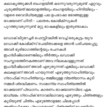
കലാകൃത്തുക്കൾ ബംഗളയിൽ കടന്നുവരുന്നുമുണ്ട്. ഏറ്റവും
ചുരുങ്ങിയത് മലയാളത്തിലും ബംഗളയിലും ഹിന്ദിയിലും –
വളരെ വൈവിധ്യമുള്ള പല ഉപഭാഷാ ഭേദങ്ങളുള്ള
ഭാഷയാണ് ഹിന്ദി – പലതരം കോമിക്സുകൾ
പുറത്തുവരുന്നുണ്ട്. മറ്റു ഭാഷകളിലും ഇതുണ്ടാകാം.
ലഡാക് ലിറ്ററേച്ചർ ഫെസ്റ്റിവലിൽ വെച്ച് ഒരുകൂട്ടം യുവ
ലഡാക്കി കോമിക്സ് രചയിതാക്കളെ ഞാൻ പരിചയപ്പെട്ടു.
അവർ ഭൂരിഭാഗത്തിന്റെയും രചനകൾ
ഇംഗ്ലീഷിലാണെങ്കിലും തീർത്തും ലഡാക്കി
സംസ്കാരത്തിനകത്താണ് അവ നിലകൊള്ളുന്നത്.
ഇംഗ്ലീഷിലാണ് അവർ എഴുതുന്നത് എങ്കിലും ലഡാക്കി
കഥകളാണ് അവർ പറയുന്നത്. എഴുത്തുസാഹിത്യവും
ഗ്രാഫിക് സാഹിത്യവും തമ്മിലുള്ള വ്യത്യാസം കൂടി
നമ്മൾ ശ്രദ്ധിക്കണം. സാമാന്യ സാഹിത്യത്തിൽ
ഭാഷയാണ് പ്രധാനം. കാരണം ഭാഷയാണവിടെ ഏക
മാധ്യമം. ഗ്രാഫിക് നോവലിലാവട്ടെ എഴുത്തും ചിത്രങ്ങളും
കൂടിയുണ്ട്. ചിത്രം എഴുത്തോളമോ ചിലപ്പോൾ
അതിലധികമോ പ്രധാനമാണ്. ചിത്രത്തിന് ഭാഷയില്ല.