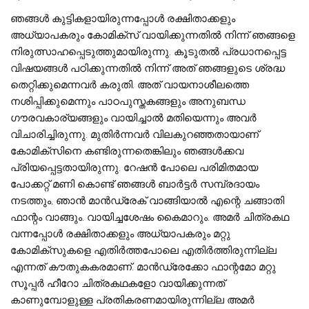
ഞങ്ങൾ കുട്ടികളായിരുന്നപ്പോൾ രക്ഷിതാക്കളും
അധ്യാപകരും കോമിക്‌സ് വായിക്കുന്നതിൽ നിന്ന് ഞങ്ങളെ
നിരുത്സാഹപ്പെടുത്തുമായിരുന്നു. കൂടുതൽ പ്രധാനപ്പെട്ട
വിഷയങ്ങൾ പഠിക്കുന്നതിൽ നിന്ന് അത് ഞങ്ങളുടെ ശ്രദ്ധ
തെറ്റിക്കുമെന്നവർ കരുതി. അത് വായനാശീലത്തെ
നശിപ്പിക്കുമെന്നും പാഠപുസ്തകങ്ങളും അനുബന്ധ
ഗൗരവകാര്യങ്ങളും വായിച്ചാൽ മതിയെന്നും അവർ
വിചാരിച്ചിരുന്നു. മുതിർന്നവർ വിലകുറഞ്ഞതായാണ്
കോമിക്സിനെ കണ്ടിരുന്നതെങ്കിലും ഞങ്ങൾക്കവ
പ്രിയപ്പെട്ടതായിരുന്നു. റേഷൻ പോലെ പരിമിതമായ
പോക്കറ്റ് മണി കൊണ്ട് ഞങ്ങൾ ബാർട്ടർ സമ്പ്രദായം
നടത്തും, ഞാൻ മാൻഡ്രേക് വാങ്ങിയാൽ എന്റെ ചങ്ങാതി
ഫാന്റം വാങ്ങും. വായിച്ചശേഷം കൈമാറും. അമർ ചിത്രകഥ
വന്നപ്പോൾ രക്ഷിതാക്കളും അധ്യാപകരും മറ്റു
കോമിക്സുകളെ എതിർത്തപോലെ എതിർത്തിരുന്നില്ല
എന്നത് കൗതുകകരമാണ്. മാൻഡ്രേക്കോ ഫാന്റമോ മറ്റു
സൂപ്പർ ഹീറോ ചിത്രകഥകളോ വായിക്കുന്നത്
കാണുമ്പോളുള്ള പ്രതികരണമായിരുന്നില്ല അമർ