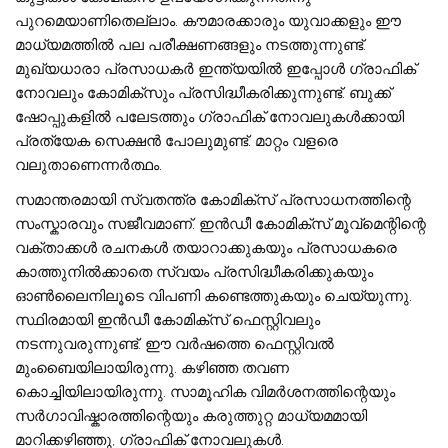
പുറമെയാണിതെല്ലാം. കൗമാരക്കാരും യുവാക്കളും ഈ
മാധ്യമത്തിൽ പല പരീക്ഷണങ്ങളും നടത്തുന്നുണ്ട്.
മുഖ്യധാരാ പ്രസാധകർ ഇന്ത്യയിൽ ഇപ്പോൾ ഗ്രാഫിക്
നോവലും കോമിക്‌സും പ്രസിദ്ധീകരിക്കുന്നുണ്ട്. ബുക്ക്
ഷോപ്പുകളിൽ പലേടത്തും ഗ്രാഫിക് നോവലുകൾക്കായി
പ്രത്യേക സെക്ഷൻ പോലുമുണ്ട്. മാറ്റം വളരെ
വലുതാണെന്നർത്ഥം.
സമാന്തരമായി സ്വതന്ത്ര കോമിക്സ് പ്രസാധനത്തിന്റെ
സംസ്കാരവും സജീവമാണ്. ഇൻഡീ കോമിക്സ് മൂവ്മെന്റിന്റെ
വക്താക്കൾ രചനകൾ തയാറാക്കുകയും പ്രസാധകരെ
കാത്തുനിൽക്കാതെ സ്വയം പ്രസിദ്ധീകരിക്കുകയും
ഓൺലൈനിലൂടെ വിപണി കണ്ടെത്തുകയും ചെയ്യുന്നു.
സ്ഥിരമായി ഇൻഡീ കോമിക്സ് ഫെസ്റ്റിവലും
നടന്നുവരുന്നുണ്ട്. ഈ വർഷത്തെ ഫെസ്റ്റിവൽ
മുംബൈയിലായിരുന്നു. കഴിഞ്ഞ തവണ
കൊച്ചിയിലായിരുന്നു. സാമൂഹിക വിമർശനത്തിന്റെയും
സർഗാവിഷ്കാരത്തിന്റെയും കരുത്തുറ്റ മാധ്യമമായി
മാറിക്കഴിഞ്ഞു, ഗ്രാഫിക് നോവലുകൾ.