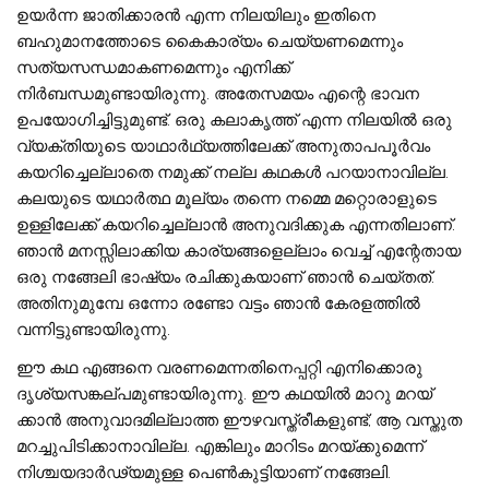
ഉയർന്ന ജാതിക്കാരൻ എന്ന നിലയിലും ഇതിനെ
ബഹുമാനത്തോടെ കൈകാര്യം ചെയ്യണമെന്നും
സത്യസന്ധമാകണമെന്നും എനിക്ക്
നിർബന്ധമുണ്ടായിരുന്നു. അതേസമയം എന്റെ ഭാവന
ഉപയോഗിച്ചിട്ടുമുണ്ട്. ഒരു കലാകൃത്ത് എന്ന നിലയിൽ ഒരു
വ്യക്തിയുടെ യാഥാർഥ്യത്തിലേക്ക് അനുതാപപൂർവം
കയറിച്ചെല്ലാതെ നമുക്ക് നല്ല കഥകൾ പറയാനാവില്ല.
കലയുടെ യഥാർത്ഥ മൂല്യം തന്നെ നമ്മെ മറ്റൊരാളുടെ
ഉള്ളിലേക്ക് കയറിച്ചെല്ലാൻ അനുവദിക്കുക എന്നതിലാണ്.
ഞാൻ മനസ്സിലാക്കിയ കാര്യങ്ങളെല്ലാം വെച്ച് എന്റേതായ
ഒരു നങ്ങേലി ഭാഷ്യം രചിക്കുകയാണ് ഞാൻ ചെയ്‌തത്‌.
അതിനുമുമ്പേ ഒന്നോ രണ്ടോ വട്ടം ഞാൻ കേരളത്തിൽ
വന്നിട്ടുണ്ടായിരുന്നു.
ഈ കഥ എങ്ങനെ വരണമെന്നതിനെപ്പറ്റി എനിക്കൊരു
ദൃശ്യസങ്കല്പമുണ്ടായിരുന്നു. ഈ കഥയിൽ മാറു മറയ്​
ക്കാൻ അനുവാദമില്ലാത്ത ഈഴവസ്ത്രീകളുണ്ട്; ആ വസ്തുത
മറച്ചുപിടിക്കാനാവില്ല. എങ്കിലും മാറിടം മറയ്​ക്കുമെന്ന്
നിശ്ചയദാർഢ്യമുള്ള പെൺകുട്ടിയാണ് നങ്ങേലി.