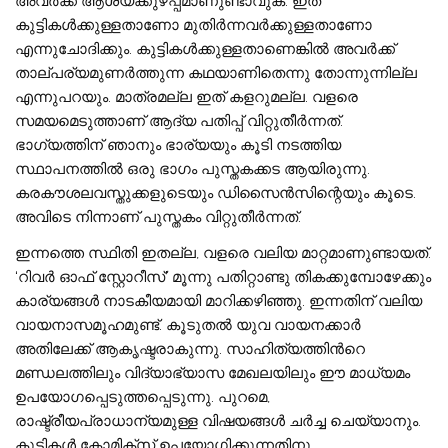
അവർക്ക് ആശയക്കുഴപ്പമാണുണ്ടാവുക. ഇത്
കുട്ടികൾക്കുള്ളതാണോ മുതിർന്നവർക്കുള്ളതാണോ
എന്നുചോദിക്കും. കുട്ടികൾക്കുള്ളതാണെങ്കിൽ അവർക്ക്
താല്പര്യമുണർത്തുന്ന കഥയാണിതെന്നു തോന്നുന്നില്ല
എന്നുപറയും. മാത്രമല്ല ഇത് കളറുമല്ല. വളരെ
സമയമെടുത്താണ് ആദ്യ പതിപ്പ് വിറ്റുതീർന്നത്.
ഭാഗ്യത്തിന് ഞാനും ഭാര്യയും കൂടി നടത്തിയ
സ്ഥാപനത്തിൽ ഒരു ഭാഗം പുസ്തകക്കട ആയിരുന്നു.
കരകൗശലവസ്തുക്കളുടെയും ഡിസൈൻസിന്റെയും കൂടെ.
അവിടെ നിന്നാണ് പുസ്തകം വിറ്റുതീർന്നത്.
ഇന്നത്തെ സ്ഥിതി ഇതല്ല, വളരെ വലിയ മാറ്റമാണുണ്ടായത്.
‘റിവർ ഓഫ് സ്റ്റോറീസ്’ മൂന്നു പതിറ്റാണ്ടു തികക്കുമ്പോഴേക്കും
കാര്യങ്ങൾ നാടകീയമായി മാറിക്കഴിഞ്ഞു. ഇന്നതിന് വലിയ
വായനാസമൂഹമുണ്ട്. കൂടുതൽ യുവ വായനക്കാർ
അതിലേക്ക് ആകൃഷ്ടരാകുന്നു. സാഹിത്യത്തിൻറെ
മണ്ഡലത്തിലും വിദ്യാഭ്യാസ മേഖലയിലും ഈ മാധ്യമം
ഉപയോഗപ്പെടുത്തപ്പെടുന്നു. പുറമെ,
രാഷ്ട്രീയപ്രാധാന്യമുള്ള വിഷയങ്ങൾ ചർച്ച ചെയ്യാനും.
കുട്ടികൾ കോമിക്സ് ഉപയോഗിക്കുന്നതിനു