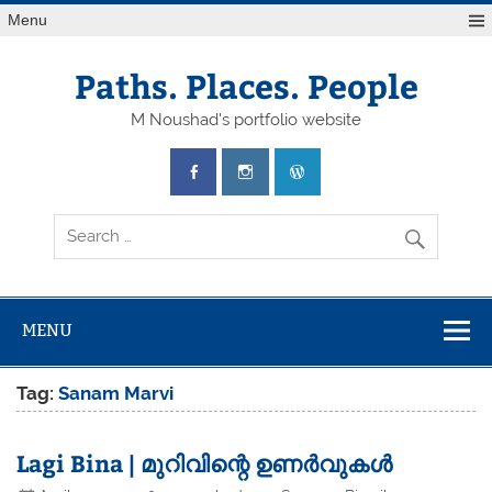
Skip
Menu
to
content
Paths. Places. People
M Noushad's portfolio website
MENU
Tag:
Sanam Marvi
Lagi Bina | മുറിവിന്റെ ഉണർവുകൾ