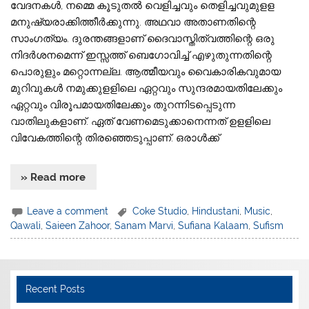
വേദനകൾ, നമ്മെ കൂടുതൽ വെളിച്ചവും തെളിച്ചവുമുളള
മനുഷ്യരാക്കിത്തീർക്കുന്നു. അഥവാ അതാണതിന്റെ
സാംഗത്യം. ദുരന്തങ്ങളാണ് ദൈവാസ്തിത്വത്തിന്റെ ഒരു
നിദർശനമെന്ന് ഇസ്സത്ത് ബെഗോവിച്ച് എഴുതുന്നതിന്റെ
പൊരുളും മറ്റൊന്നല്ല. ആത്മീയവും വൈകാരികവുമായ
മുറിവുകൾ നമുക്കുളളിലെ ഏറ്റവും സുന്ദരമായതിലേക്കും
ഏറ്റവും വിരൂപമായതിലേക്കും തുറന്നിടപ്പെടുന്ന
വാതിലുകളാണ്. ഏത് വേണമെടുക്കാനെന്നത് ഉളളിലെ
വിവേകത്തിന്റെ തിരഞ്ഞെടുപ്പാണ്. ഒരാൾക്ക്
» Read more
Leave a comment
Coke Studio
,
Hindustani
,
Music
,
Qawali
,
Saieen Zahoor
,
Sanam Marvi
,
Sufiana Kalaam
,
Sufism
Recent Posts