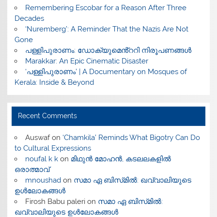
​Remembering Escobar for a Reason After Three
Decades
‘Nuremberg’: A Reminder That the Nazis Are Not
Gone
പള്ളിപുരാണം: ഡോക്യുമെൻ്ററി നിരൂപണങ്ങൾ
Marakkar: An Epic Cinematic Disaster
‘പള്ളിപുരാണം’ | A Documentary on Mosques of
Kerala: Inside & Beyond
Recent Comments
Auswaf
on
‘Chamkila’ Reminds What Bigotry Can Do
to Cultural Expressions
noufal k k
on
മിഥുൻ മോഹൻ, കടലലകളിൽ
ഒരാത്മാവ്
mnoushad
on
സമാ ഏ ബിസ്‌മിൽ: ഖവ്വാലിയുടെ
ഉൾലോകങ്ങൾ
Firosh Babu paleri
on
സമാ ഏ ബിസ്‌മിൽ:
ഖവ്വാലിയുടെ ഉൾലോകങ്ങൾ