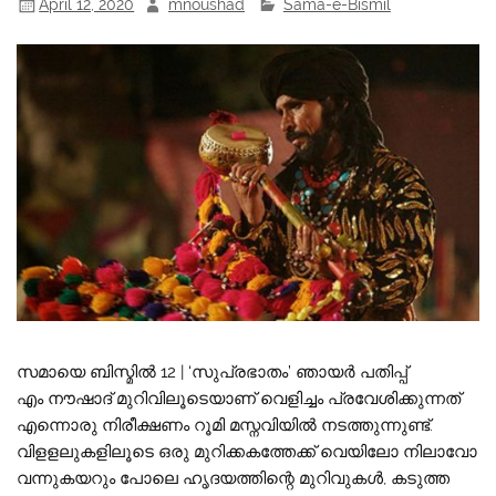
April 12, 2020
mnoushad
Sama-e-Bismil
സമായെ ബിസ്മിൽ 12 | ‘സുപ്രഭാതം’ ഞായർ പതിപ്പ്
എം നൗഷാദ് മുറിവിലൂടെയാണ് വെളിച്ചം പ്രവേശിക്കുന്നത്
എന്നൊരു നിരീക്ഷണം റൂമി മസ്നവിയിൽ നടത്തുന്നുണ്ട്.
വിളളലുകളിലൂടെ ഒരു മുറിക്കകത്തേക്ക് വെയിലോ നിലാവോ
വന്നുകയറും പോലെ ഹൃദയത്തിന്റെ മുറിവുകൾ, കടുത്ത