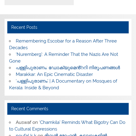
Recent Posts
​Remembering Escobar for a Reason After Three
Decades
‘Nuremberg’: A Reminder That the Nazis Are Not
Gone
പള്ളിപുരാണം: ഡോക്യുമെൻ്ററി നിരൂപണങ്ങൾ
Marakkar: An Epic Cinematic Disaster
‘പള്ളിപുരാണം’ | A Documentary on Mosques of
Kerala: Inside & Beyond
Recent Comments
Auswaf
on
‘Chamkila’ Reminds What Bigotry Can Do
to Cultural Expressions
noufal k k
on
മിഥുൻ മോഹൻ, കടലലകളിൽ