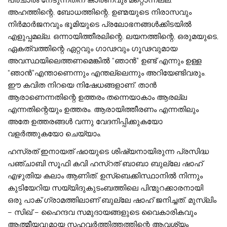
അഹത്തിന്റെ, ബോധത്തിന്റെ, ഉണ്മയുടെ നിരാസവും
നിർമാർജനവും ഭൂമിയുടെ പ്രലോഭനങ്ങൾക്കിടയിൽ
എളുപ്പമല്ല. ഒന്നായിത്തീരലിന്റെ, ലയനത്തിന്റെ, ഒരുമയുടെ,
ഏകത്വത്തിന്റെ ഏറ്റവും ഗാഢവും ഗൂഢവുമായ
അവസ്ഥയിലെത്തണമെങ്കിൽ “ഞാൻ” ഉണ്ട് എന്നും ഉള്ള
“ഞാൻ”എന്താണെന്നും എന്തല്ലെന്നും അറിയേണ്ടിവരും.
ഈ കവിത നിറയെ നിഷേധങ്ങളാണ്. താൻ
ആരാണെന്നതിന്റെ ഉത്തരം തന്നെയാകാം ആരല്ല
എന്നതിന്റെയും ഉത്തരം. ആരായിത്തീരണം എന്നതിലും
അതേ ഉത്തരങ്ങൾ വന്നു വേദനിപ്പിക്കുകയോ
വളർത്തുകയോ ചെയ്യാം.
​ഹസ്രത് ഇനായത് ഷായുടെ ശിഷ്യനായിരുന്ന പ്രസിദ്ധ
പഞ്ചാബി സൂഫി കവി ഹസ്‌റത് ബാബാ ബുല്ലേ ഷാഹ്
എഴുതിയ കലാം ആണിത്. ഉസ്‌ബെക്കിസ്ഥാനിൽ നിന്നും
കുടിയേറിയ സയ്യിദുകുടംബത്തിലെ പിന്മുറക്കാരനായി
ഒരു പാക് ഗ്രാമത്തിലാണ് ബുല്ലേ ഷാഹ് ജനിച്ചത്. മുസ്‌ലിം
– സിഖ് – ഹൈന്ദവ സമുദായങ്ങളുടെ വൈകാരികവും
ആത്മീയവുമായ സഹവർത്തിത്തത്തിന്റെ ആവശ്യം