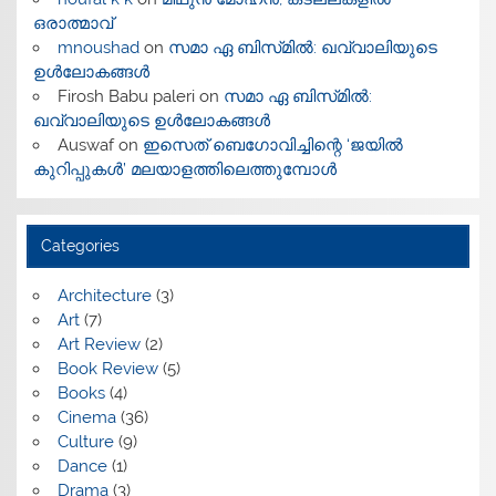
ഒരാത്മാവ്
mnoushad
on
സമാ ഏ ബിസ്‌മിൽ: ഖവ്വാലിയുടെ
ഉൾലോകങ്ങൾ
Firosh Babu paleri
on
സമാ ഏ ബിസ്‌മിൽ:
ഖവ്വാലിയുടെ ഉൾലോകങ്ങൾ
Auswaf
on
ഇസെത് ബെഗോവിച്ചിന്റെ ‘ജയിൽ
കുറിപ്പുകൾ’ മലയാളത്തിലെത്തുമ്പോൾ
Categories
Architecture
(3)
Art
(7)
Art Review
(2)
Book Review
(5)
Books
(4)
Cinema
(36)
Culture
(9)
Dance
(1)
Drama
(3)