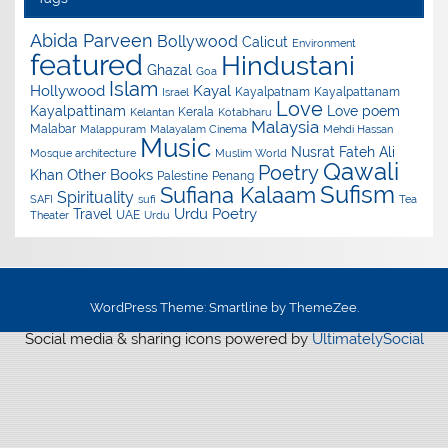
Abida Parveen
Bollywood
Calicut
Environment
featured
Hindustani
Ghazal
Goa
Islam
Hollywood
Kayal
Kayalpatnam
Kayalpattanam
Israel
Love
Kayalpattinam
Love poem
Kerala
Kelantan
Kotabharu
Malaysia
Malabar
Malappuram
Malayalam Cinema
Mehdi Hassan
Music
Nusrat Fateh Ali
Mosque architecture
Muslim World
Qawali
Poetry
Other Books
Khan
Palestine
Penang
Sufism
Sufiana Kalaam
Spirituality
SAFI
sufi
Tea
Urdu Poetry
Travel
UAE
Theater
Urdu
WordPress Theme: Smartline by ThemeZee.
Social media & sharing icons powered by
UltimatelySocial