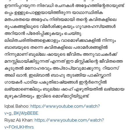
ഊന്നിപ്പറയുന്ന നിരവധി രചനകൾ അദ്ദേഹത്തിന്റേതായുണ്ട്.
ഒപ്പം ഉള്ളുപൊള്ളയായിത്തീരുന്ന യാഥാസ്ഥിതിക
മതപരതയെ അദ്ദേഹം നിര്ദയമായി തന്റെ കവിതകളിലെ
രൂപകങ്ങളിലൂടെ വിമർശിക്കുകയും ഗൂഢരഹസ്യങ്ങൾ
അറിയാൻ പ്രേരിപ്പിക്കുകയും ചെയ്‌തു.
ലിഖിതചരിത്രങ്ങളെക്കാളും വാമൊഴിക്കഥകളിൽ നിന്നും
ബാബയുടെ തന്നെ കവിതകളിലെ പരാമർശങ്ങളിൽ
നിന്നുമാണ് ബുല്ലേ ഷായുടെ ജീവിതം അനുവാചകർക്ക്
മനസ്സിലായിക്കിട്ടുന്നത് എന്നത് ഈ മിസ്റ്റിക്കിന്റെ ജീവിതത്തെ
കൂടുതൽ മനോഹരവും അപ്രാപ്യവുമാക്കുന്നു. റിയാസ്
അലി ഖാൻ, ഇഖ്ബാൽ ബാഹു തുടങ്ങിയ പാകിസ്താനി
ഗായകർ പാടിയ പകുതിഭാഷ്യങ്ങൾ ഇന്റർനെറ്റിൽ
ലഭ്യമാണെങ്കിലും ബുല്ലേ ഷാഹ് എഴുതിയതിൽ ലഭ്യമായ
മുഴുകവിതയും ഇവിടെ മൊഴിമാറ്റിയിട്ടുണ്ട്.
Iqbal Bahoo:
https://www.youtube.com/watch?
v=g_BKjWpBEBE
Riyaz Ali Khan:
https://www.youtube.com/watch?
v=FOriUKHfnrs